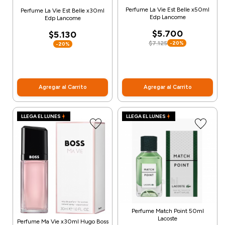
Perfume La Vie Est Belle x50ml
Perfume La Vie Est Belle x30ml
Edp Lancome
Edp Lancome
$5.700
$5.130
$7.125
-20%
-20%
Agregar al Carrito
Agregar al Carrito
LLEGA EL LUNES
LLEGA EL LUNES
Perfume Match Point 50ml
Lacoste
Perfume Ma Vie x30ml Hugo Boss