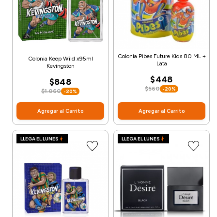
Colonia Pibes Future Kids 80 ML +
Colonia Keep Wild x95ml
Lata
Kevingston
$448
$848
$560
-20%
$1.060
-20%
Agregar al Carrito
Agregar al Carrito
LLEGA EL LUNES
LLEGA EL LUNES