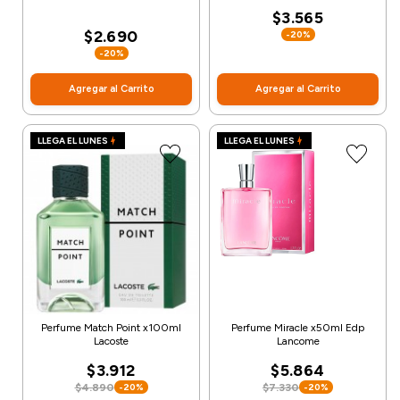
$3.565
$2.690
-20%
-20%
Agregar al Carrito
Agregar al Carrito
LLEGA EL LUNES
LLEGA EL LUNES
Perfume Match Point x100ml
Perfume Miracle x50ml Edp
Lacoste
Lancome
$3.912
$5.864
$4.890
$7.330
-20%
-20%