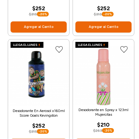
$252
$252
$315
$315
-20%
-20%
Agregar al Carrito
Agregar al Carrito
LLEGA EL LUNES
LLEGA EL LUNES
Desodorante en Spray x 123ml
Desodorante En Aerosol x160ml
Mujercitas
Score Goals Kevingston
$210
$252
$263
-20%
$315
-20%