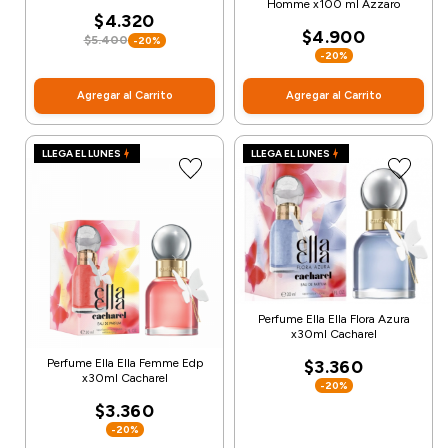
Homme x100 ml Azzaro
$4.320
$4.900
$5.400
-20%
-20%
Agregar al Carrito
Agregar al Carrito
LLEGA EL LUNES
LLEGA EL LUNES
Perfume Ella Ella Flora Azura
x30ml Cacharel
Perfume Ella Ella Femme Edp
$3.360
x30ml Cacharel
-20%
$3.360
-20%