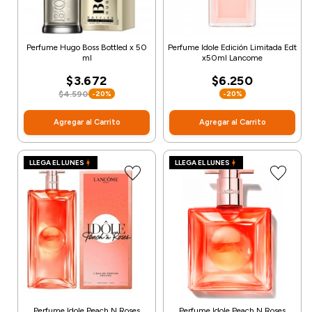
Perfume Hugo Boss Bottled x 50
Perfume Idole Edición Limitada Edt
ml
x50ml Lancome
$3.672
$6.250
$4.590
-20%
-20%
Agregar al Carrito
Agregar al Carrito
LLEGA EL LUNES
LLEGA EL LUNES
Perfume Idole Peach N Roses
Perfume Idole Peach N Roses