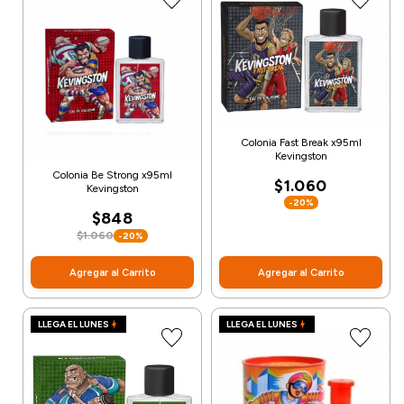
Colonia Fast Break x95ml
Kevingston
Colonia Be Strong x95ml
$1.060
Kevingston
-20%
$848
$1.060
-20%
Agregar al Carrito
Agregar al Carrito
LLEGA EL LUNES
LLEGA EL LUNES