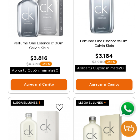
Perfume One Essence x50ml
Perfume One Essence x100ml
Calvin Klein
Calvin Klein
$3.184
$3.816
$3.980
-20%
$4.770
-20%
Aplica tu Cupón: mimate20
Aplica tu Cupón: mimate20
Agregar al Carrito
Agregar al Carrito
LLEGA EL LUNES
LLEGA EL LUNES