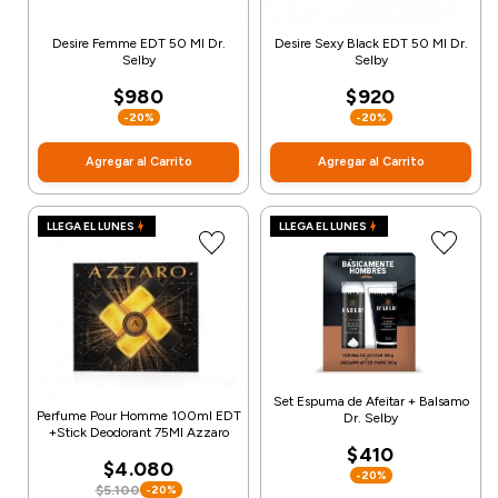
Desire Femme EDT 50 Ml Dr.
Desire Sexy Black EDT 50 Ml Dr.
Selby
Selby
$980
$920
-20%
-20%
Agregar al Carrito
Agregar al Carrito
LLEGA EL LUNES
LLEGA EL LUNES
Set Espuma de Afeitar + Balsamo
Perfume Pour Homme 100ml EDT
Dr. Selby
+Stick Deodorant 75Ml Azzaro
$410
$4.080
-20%
$5.100
-20%