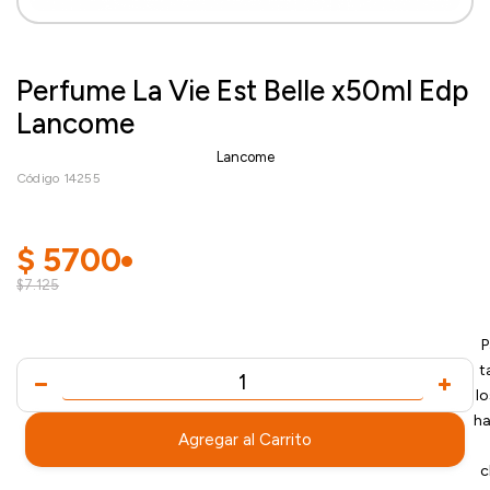
Perfume La Vie Est Belle x50ml Edp
Lancome
Lancome
Código 14255
$
5700
$7.125
P
t
l
ha
Agregar al Carrito
c