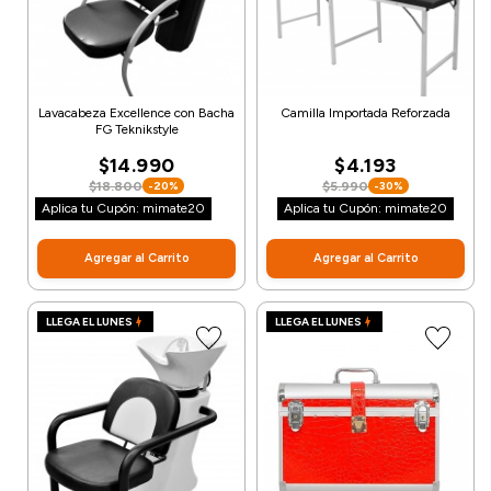
Lavacabeza Excellence con Bacha
Camilla Importada Reforzada
FG Teknikstyle
$14.990
$4.193
$18.800
$5.990
-20%
-30%
Aplica tu Cupón: mimate20
Aplica tu Cupón: mimate20
Agregar al Carrito
Agregar al Carrito
LLEGA EL LUNES
LLEGA EL LUNES