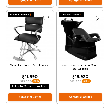
Agregar al Carrito
Agregar al Carrito
LLEGA EL LUNES
LLEGA EL LUNES
Sillón Hidráulico R2 Teknikstyle
Lavacabeza Peluquería Champ
Starter 1885
$11.990
$15.920
$13.800
$19.900
-13%
-20%
Aplica tu Cupón: mimate20
Agregar al Carrito
Agregar al Carrito