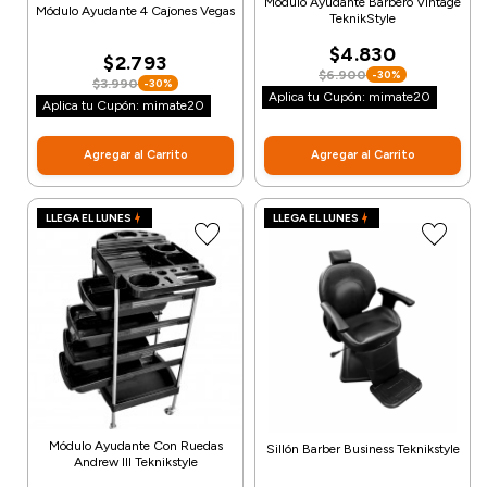
Módulo Ayudante Barbero Vintage
Módulo Ayudante 4 Cajones Vegas
TeknikStyle
$4.830
$2.793
$6.900
-30%
$3.990
-30%
Aplica tu Cupón: mimate20
Aplica tu Cupón: mimate20
Agregar al Carrito
Agregar al Carrito
LLEGA EL LUNES
LLEGA EL LUNES
Módulo Ayudante Con Ruedas
Sillón Barber Business Teknikstyle
Andrew III Teknikstyle