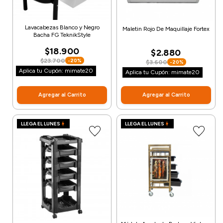
Lavacabezas Blanco y Negro
Maletin Rojo De Maquillaje Fortex
Bacha FG TeknikStyle
$18.900
$2.880
$23.700
-20%
$3.600
-20%
Aplica tu Cupón: mimate20
Aplica tu Cupón: mimate20
Agregar al Carrito
Agregar al Carrito
LLEGA EL LUNES
LLEGA EL LUNES