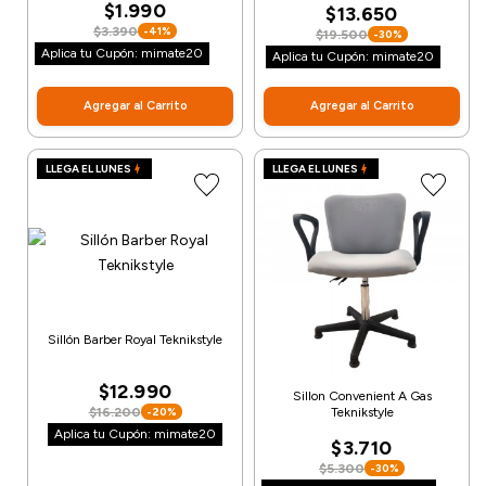
$1.990
$13.650
$3.390
-41%
$19.500
-30%
Aplica tu Cupón: mimate20
Aplica tu Cupón: mimate20
Agregar al Carrito
Agregar al Carrito
LLEGA EL LUNES
LLEGA EL LUNES
Sillón Barber Royal Teknikstyle
$12.990
Sillon Convenient A Gas
$16.200
Teknikstyle
-20%
Aplica tu Cupón: mimate20
$3.710
$5.300
-30%