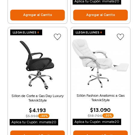
Aplica tu Cupón: mimate20
Agregar al Carrito
Agregar al Carrito
LLEGA EL LUNES
LLEGA EL LUNES
Sillón Fashion Anatomic a Gas
Sillon de Corte a Gas Day Luxury
TeknikStyle
TeknikStyle
$13.090
$4.193
$18.700
-30%
$5.990
-30%
Aplica tu Cupón: mimate20
Aplica tu Cupón: mimate20