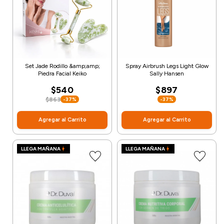
Set Jade Rodillo &amp;amp;
Spray Airbrush Legs Light Glow
Piedra Facial Keiko
Sally Hansen
$540
$897
$863
-37%
-37%
Agregar al Carrito
Agregar al Carrito
LLEGA MAÑANA
LLEGA MAÑANA