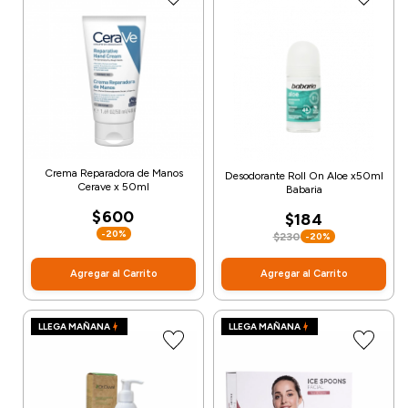
Crema Reparadora de Manos
Desodorante Roll On Aloe x50ml
Cerave x 50ml
Babaria
$600
$184
-20%
$230
-20%
Agregar al Carrito
Agregar al Carrito
LLEGA MAÑANA
LLEGA MAÑANA