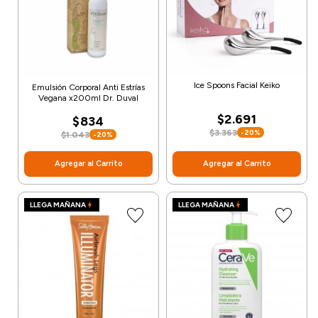
Ice Spoons Facial Keiko
Emulsión Corporal Anti Estrías
Vegana x200ml Dr. Duval
$2.691
$834
$3.363
-20%
$1.043
-20%
Agregar al Carrito
Agregar al Carrito
LLEGA MAÑANA
LLEGA MAÑANA