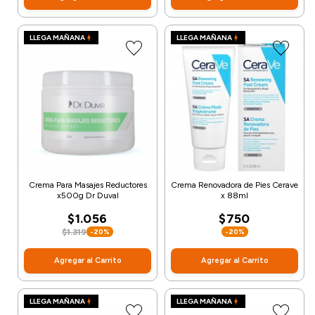
LLEGA MAÑANA
LLEGA MAÑANA
Crema Para Masajes Reductores
Crema Renovadora de Pies Cerave
x500g Dr Duval
x 88ml
$1.056
$750
$1.319
-20%
-20%
Agregar al Carrito
Agregar al Carrito
LLEGA MAÑANA
LLEGA MAÑANA