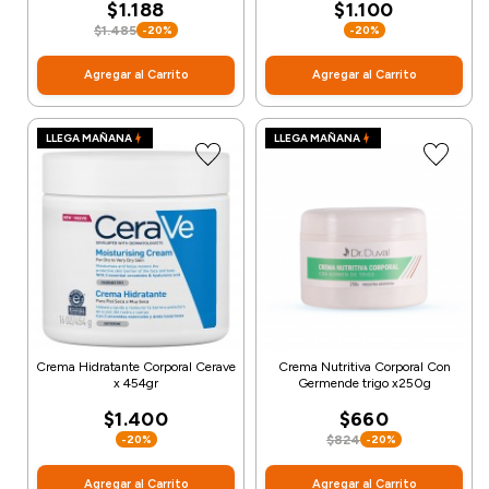
$1.188
$1.100
$1.485
-20%
-20%
Agregar al Carrito
Agregar al Carrito
LLEGA MAÑANA
LLEGA MAÑANA
Crema Hidratante Corporal Cerave
Crema Nutritiva Corporal Con
x 454gr
Germende trigo x250g
$1.400
$660
-20%
$824
-20%
Agregar al Carrito
Agregar al Carrito