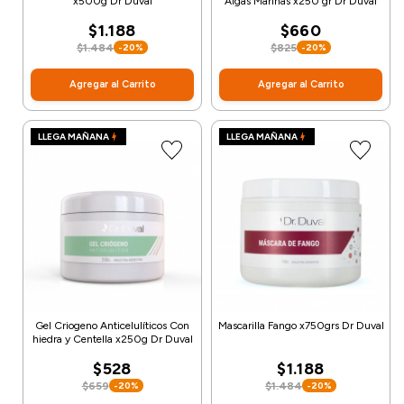
x500g Dr Duval
Algas Marinas x250 gr Dr Duval
$1.188
$660
$1.484
$825
-20%
-20%
Agregar al Carrito
Agregar al Carrito
LLEGA MAÑANA
LLEGA MAÑANA
Gel Criogeno Anticelulíticos Con
Mascarilla Fango x750grs Dr Duval
hiedra y Centella x250g Dr Duval
$528
$1.188
$659
$1.484
-20%
-20%