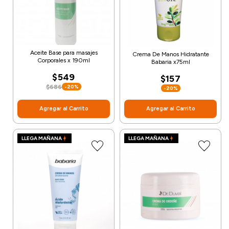
Aceite Base para masajes
Crema De Manos Hidratante
Corporales x 190ml
Babaria x75ml
$549
$157
$686
-20%
-20%
Agregar al Carrito
Agregar al Carrito
LLEGA MAÑANA
LLEGA MAÑANA