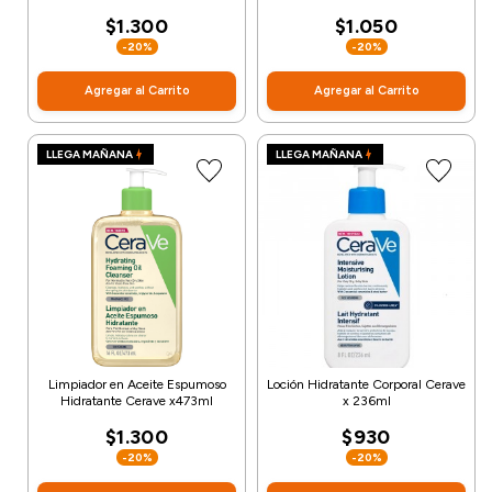
$1.300
$1.050
-20%
-20%
Agregar al Carrito
Agregar al Carrito
LLEGA MAÑANA
LLEGA MAÑANA
Limpiador en Aceite Espumoso
Loción Hidratante Corporal Cerave
Hidratante Cerave x473ml
x 236ml
$1.300
$930
-20%
-20%