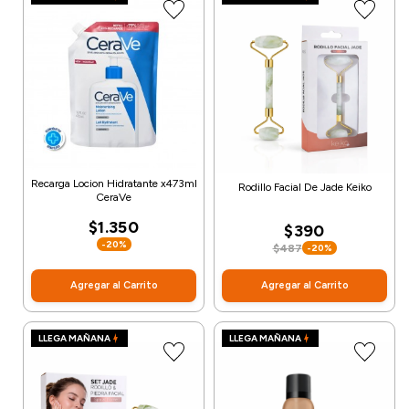
Recarga Locion Hidratante x473ml
Rodillo Facial De Jade Keiko
CeraVe
$1.350
$390
-20%
$487
-20%
Agregar al Carrito
Agregar al Carrito
LLEGA MAÑANA
LLEGA MAÑANA