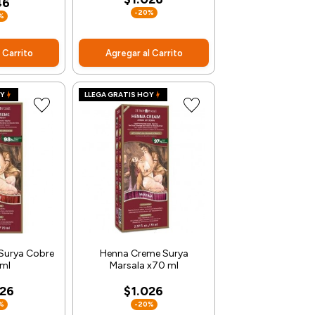
46
-20%
%
 Carrito
Agregar al Carrito
OY
LLEGA GRATIS HOY
Surya Cobre
Henna Creme Surya
ml
Marsala x70 ml
026
$1.026
%
-20%