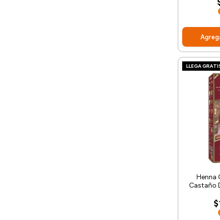
Agrega
LLEGA GRATI
Henna 
Castaño 
$