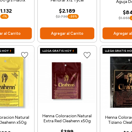
00 grs Matrix
Perforar x12 Tycel
Aguja D
1.132
$2.189
$8
-1%
$2.736
-20%
$1.055
r al Carrito
Agregar al Carrito
Agregar al
S HOY
LLEGA GRATIS HOY
LLEGA GRATIS H
Henna Coloracion Natural
oracion Natural
Henna Colorac
Extra Red Cleahenn x50g
Cleahenn x50g
Tiziano Cle
$399