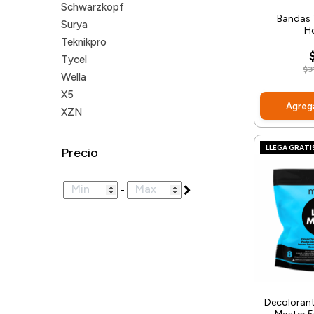
Schwarzkopf
Bandas 
Surya
H
Teknikpro
Tycel
$3
Wella
X5
Agrega
XZN
LLEGA GRATI
Precio
-
Decolorant