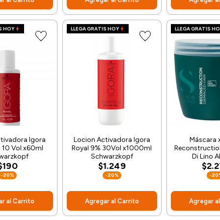
S HOY
LLEGA GRATIS HOY
LLEGA GRATIS H
tivadora Igora
Locion Activadora Igora
Máscara 
 10 Vol x60ml
Royal 9% 30Vol x1000ml
Reconstructio
warzkopf
Schwarzkopf
Di Lino A
$190
$1.249
$2.
-20%
-20%
-20
r al Carrito
Agregar al Carrito
Agregar al