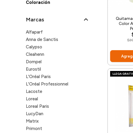
Coloración
Quitama
Marcas
Color 
P
Alfaparf
Anna de Sanctis
$2
Calypso
Cleahenn
Agrega
Dompel
Eurostil
LLEGA GRATI
L'Oréal Paris
L'Oréal Professionnel
Lacoste
Loreal
Loreal Paris
LucyDan
Matrix
Primont