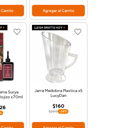
 Carrito
Agregar al Carrito
OY
LLEGA GRATIS HOY
Jarra Medidora Plastica x5
ema Surya
LucyDan
Rojizo x70ml
$160
026
$200
-20%
%
 Carrito
Agregar al Carrito