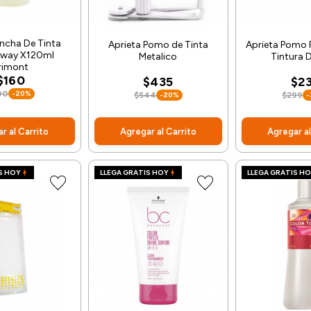
ncha De Tinta
Aprieta Pomo de Tinta
Aprieta Pomo P
Away X120ml
Metalico
Tintura 
rimont
$160
$435
$2
00
-20%
$544
-20%
$299
r al Carrito
Agregar al Carrito
Agregar al
S HOY
LLEGA GRATIS HOY
LLEGA GRATIS H