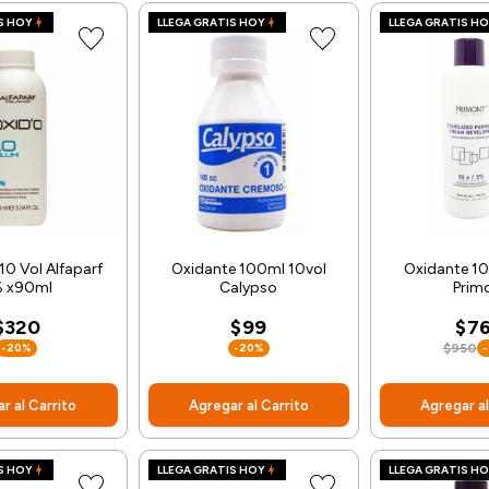
S HOY
LLEGA GRATIS HOY
LLEGA GRATIS H
10 Vol Alfaparf
Oxidante 100ml 10vol
Oxidante 1
 x90ml
Calypso
Prim
$320
$99
$7
-20%
-20%
$950
r al Carrito
Agregar al Carrito
Agregar al
S HOY
LLEGA GRATIS HOY
LLEGA GRATIS H