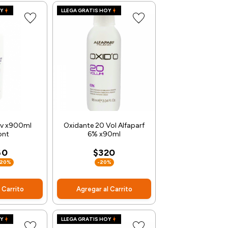
OY
LLEGA GRATIS HOY
0v x900ml
Oxidante 20 Vol Alfaparf
ont
6% x90ml
60
$320
-20%
-20%
 Carrito
Agregar al Carrito
OY
LLEGA GRATIS HOY