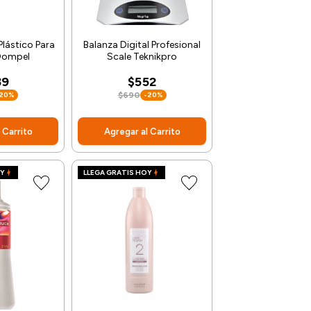
lástico Para
Balanza Digital Profesional
Dompel
Scale Teknikpro
39
$552
-20%
$690
-20%
 Carrito
Agregar al Carrito
OY
LLEGA GRATIS HOY