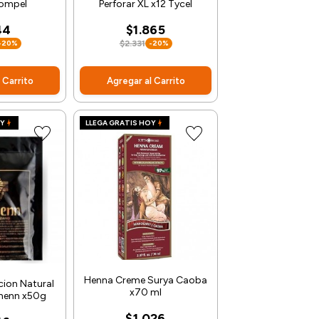
ompel
Perforar XL x12 Tycel
44
$1.865
-20%
$2.331
-20%
 Carrito
Agregar al Carrito
OY
LLEGA GRATIS HOY
Henna Creme Surya Caoba
ion Natural
x70 ml
ahenn x50g
$1.026