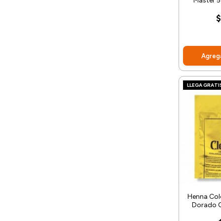
Master 5
$
Agrega
LLEGA GRATI
Henna Col
Dorado 