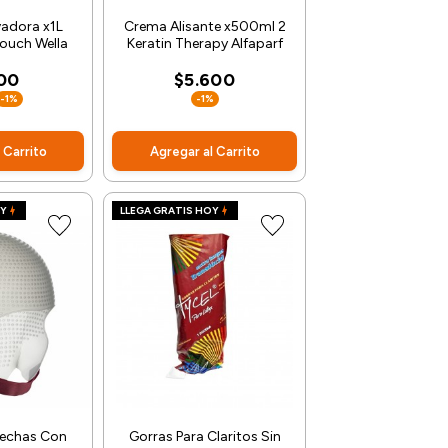
adora x1L
Crema Alisante x500ml 2
Touch Wella
Keratin Therapy Alfaparf
100
$5.600
-1%
-1%
 Carrito
Agregar al Carrito
OY
LLEGA GRATIS HOY
Mechas Con
Gorras Para Claritos Sin