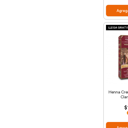
Agrega
LLEGA GRATI
Henna Cre
Cla
$
Agrega