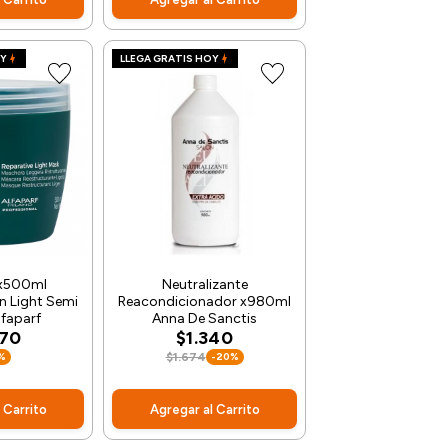
OY
LLEGA GRATIS HOY
x500ml
Neutralizante
n Light Semi
Reacondicionador x980ml
lfaparf
Anna De Sanctis
270
$1.340
%
$1.674
-20%
 Carrito
Agregar al Carrito