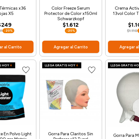
Térmicas x36
Color Freeze Serum
Crema Activ
ojas X5
Protector de Color x150ml
13vol Color 
Schwarzkopf
$249
$1.612
$1.
11
-20%
-20%
$1.110
r al Carrito
Agregar al Carrito
Agregar al
S HOY
LLEGA GRATIS HOY
LLEGA GRATIS H
e En Polvo Light
Gorra Para Claritos Sin
Gorra Para 