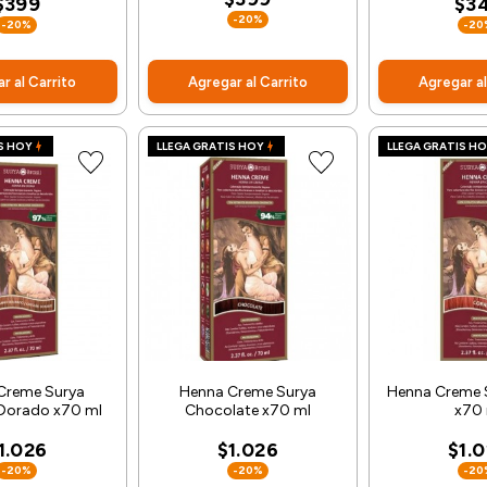
$399
$3
-20%
-20%
-20
r al Carrito
Agregar al Carrito
Agregar al
S HOY
LLEGA GRATIS HOY
LLEGA GRATIS H
Creme Surya
Henna Creme Surya
Henna Creme 
Dorado x70 ml
Chocolate x70 ml
x70 
1.026
$1.026
$1.
-20%
-20%
-20