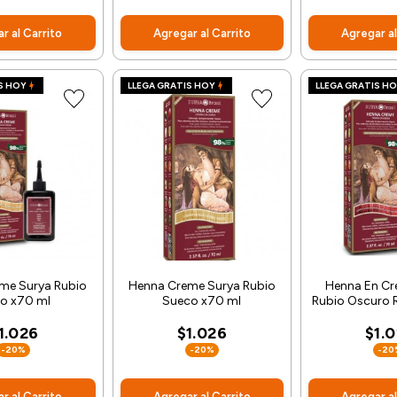
r al Carrito
Agregar al Carrito
Agregar al
S HOY
LLEGA GRATIS HOY
LLEGA GRATIS H
me Surya Rubio
Henna Creme Surya Rubio
Henna En Cr
ro x70 ml
Sueco x70 ml
Rubio Oscuro 
1.026
$1.026
$1.
-20%
-20%
-20
r al Carrito
Agregar al Carrito
Agregar al