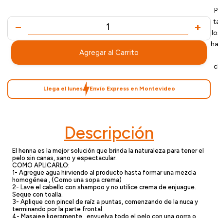
P
t
l
ha
Agregar al Carrito
c
Llega el lunes
Envío Express en Montevideo
Descripción
El henna es la mejor solución que brinda la naturaleza para tener el
pelo sin canas, sano y espectacular.
COMO APLICARLO:
1- Agregue agua hirviendo al producto hasta formar una mezcla
homogénea , (Como una sopa crema)
2- Lave el cabello con shampoo y no utilice crema de enjuague.
Seque con toalla.
3- Aplique con pincel de raíz a puntas, comenzando de la nuca y
terminando por la parte frontal
4- Masajee ligeramente , envuelva todo el pelo con una gorra o