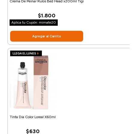
Crema De Peinar Rulos Bed Head x200ml Tigi
$1.800
Aplica tu Cupón: mimate20
Agregar al Carrito
LLEGA EL LUNES
Tinta Dia Color Loreal X60ml
$630