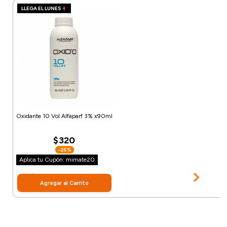
LLEGA EL LUNES
Oxidante 10 Vol Alfaparf 3% x90ml
$320
-25%
Aplica tu Cupón: mimate20
Agregar al Carrito