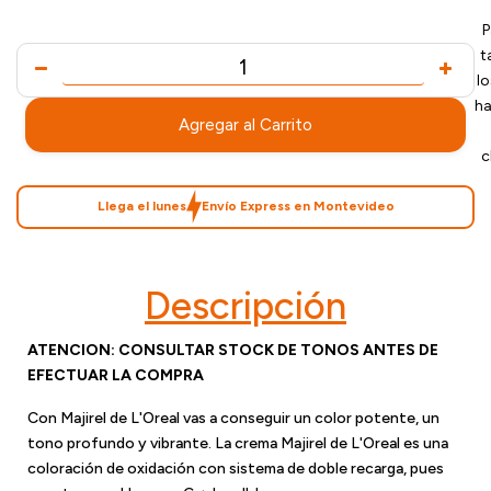
P
t
l
ha
Agregar al Carrito
c
Llega el lunes
Envío Express en Montevideo
Descripción
ATENCION: CONSULTAR STOCK DE TONOS ANTES DE
EFECTUAR LA COMPRA
Con Majirel de L'Oreal vas a conseguir un color potente, un
tono profundo y vibrante. La crema Majirel de L'Oreal es una
coloración de oxidación con sistema de doble recarga, pues