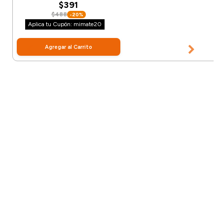
$391
$488
-20%
Aplica tu Cupón: mimate20
Agregar al Carrito