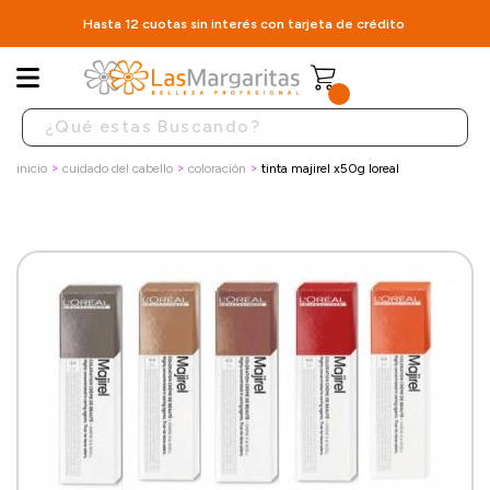
Hasta 12 cuotas sin interés con tarjeta de crédito
inicio
cuidado del cabello
coloración
tinta majirel x50g loreal