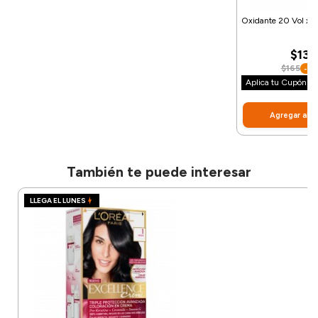
Oxidante 20 Vol x1
$132
$165
-2
Aplica tu Cupón: 
Agregar al C
También te puede interesar
LLEGA EL LUNES