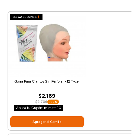
LLEGA EL LUNES
Gorra Para Claritos Sin Perforar x12 Tycel
$2.189
$2.736
-20%
Aplica tu Cupón: mimate20
Agregar al Carrito