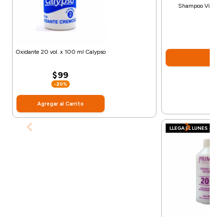
Shampoo Vitam
Oxidante 20 vol. x 100 ml Calypso
Ag
$99
-20%
Agregar al Carrito
LLEGA EL LUNES