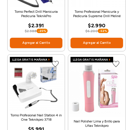
Torno Perfect Drill Manicuria
Torno Profesional Manicuría y
Pedicuria TeknikPro
Pedicuría Supreme Drill Meliné
$2.391
$2.990
$2.988
$6.200
-20%
-52%
Agregar al Carrito
Agregar al Carrito
LLEGA GRATIS MAÑANA
LLEGA GRATIS MAÑANA
Torno Profesional Nail Station 4 in
One Teknikpro 3718
Nail Polisher Lima y Brillo para
Uñas Teknikpro
$5.991