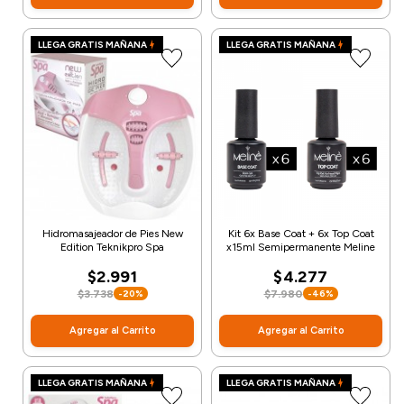
LLEGA GRATIS MAÑANA
LLEGA GRATIS MAÑANA
Hidromasajeador de Pies New
Kit 6x Base Coat + 6x Top Coat
Edition Teknikpro Spa
x15ml Semipermanente Meline
$2.991
$4.277
$3.738
$7.980
-20%
-46%
Agregar al Carrito
Agregar al Carrito
LLEGA GRATIS MAÑANA
LLEGA GRATIS MAÑANA