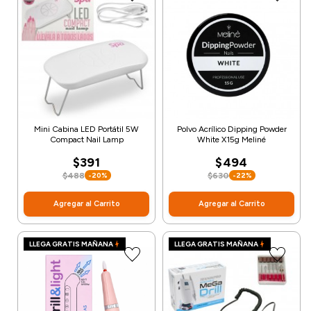
Mini Cabina LED Portátil 5W
Polvo Acrílico Dipping Powder
Compact Nail Lamp
White X15g Meliné
$391
$494
$488
$630
-20%
-22%
Agregar al Carrito
Agregar al Carrito
LLEGA GRATIS MAÑANA
LLEGA GRATIS MAÑANA