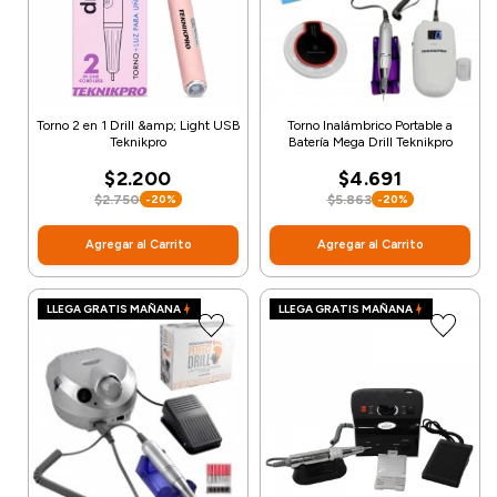
Torno 2 en 1 Drill &amp; Light USB
Torno Inalámbrico Portable a
Teknikpro
Batería Mega Drill Teknikpro
$2.200
$4.691
$2.750
$5.863
-20%
-20%
Agregar al Carrito
Agregar al Carrito
LLEGA GRATIS MAÑANA
LLEGA GRATIS MAÑANA