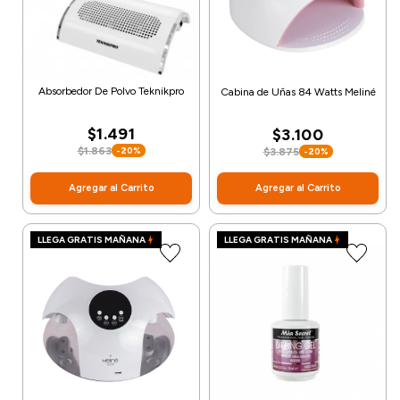
Absorbedor De Polvo Teknikpro
Cabina de Uñas 84 Watts Meliné
$1.491
$3.100
$1.863
-20%
$3.875
-20%
Agregar al Carrito
Agregar al Carrito
LLEGA GRATIS MAÑANA
LLEGA GRATIS MAÑANA