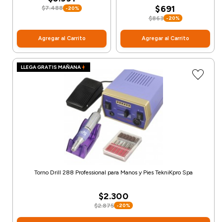
$691
$7.488
-20%
$863
-20%
Agregar al Carrito
Agregar al Carrito
LLEGA GRATIS MAÑANA
Torno Drill 288 Professional para Manos y Pies TekniKpro Spa
$2.300
$2.875
-20%