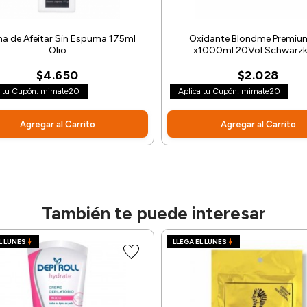
a de Afeitar Sin Espuma 175ml
Oxidante Blondme Premiu
Olio
x1000ml 20Vol Schwarz
$4.650
$2.028
a tu Cupón: mimate20
Aplica tu Cupón: mimate20
Agregar al Carrito
Agregar al Carrito
También te puede interesar
L LUNES
LLEGA EL LUNES