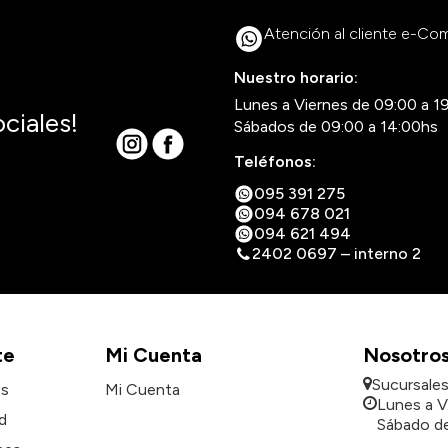
Atención al cliente e-C
Nuestro horario:
Lunes a Viernes de 09:00 a 1
ciales!
Sábados de 09:00 a 14:00hs
Teléfonos:
095 391 275
094 678 021
094 621 494
2402 0697 – interno 2
te
Mi Cuenta
Nosotro
Sucursale
es
Mi Cuenta
Lunes a V
d
Sábado de