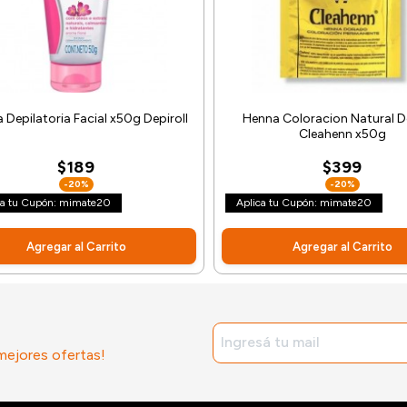
Depilatoria Facial x50g Depiroll
Henna Coloracion Natural 
Cleahenn x50g
$189
$399
-20%
-20%
ca tu Cupón: mimate20
Aplica tu Cupón: mimate20
Agregar al Carrito
Agregar al Carrito
 mejores ofertas!