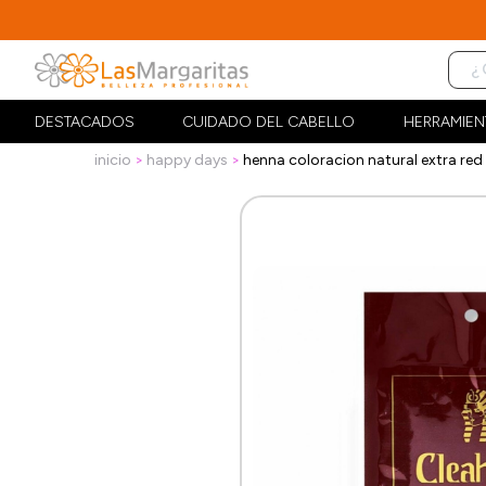
DESTACADOS
CUIDADO DEL CABELLO
HERRAMIEN
inicio
happy days
henna coloracion natural extra re