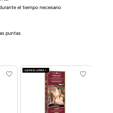
 durante el tiempo necesario
las puntas
LLEGA EL LUNES
LLEGA EL L