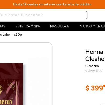
Hasta 12 cuotas sin interés con tarjeta de crédito
TAS
ESTÉTICA Y SPA
MAQUILLAJE
MANOS Y UÑAS
d cleahenn x50g
Henna 
Cleahe
Cleahenn
Código 2307
$
399