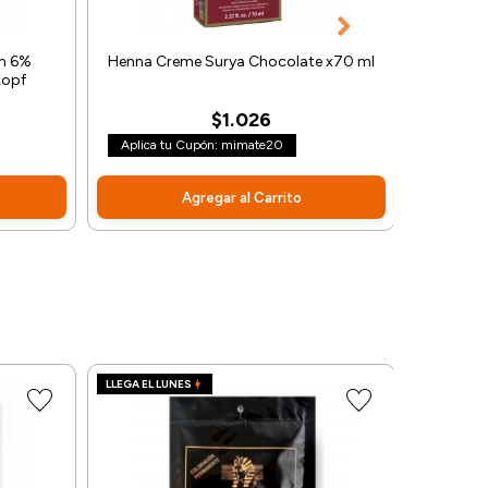
m 6%
Henna Creme Surya Chocolate x70 ml
Oxidan
kopf
$1.026
Aplica tu Cupón: mimate20
Aplica t
Agregar al Carrito
LLEGA EL LUNES
LLEGA EL L