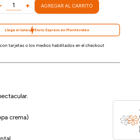
AGREGAR AL CARRITO
Llega el lunes
Envío Express en Montevideo
con tarjetas o los medios habilitados en el checkout
pectacular.
opa crema)
ntal