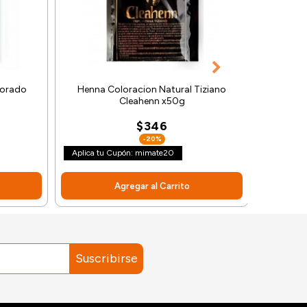
Dorado
Henna Coloracion Natural Tiziano
Henna 
Cleahenn x50g
$346
-20%
Aplica tu Cupón: mimate20
Aplic
Agregar al Carrito
Suscribirse