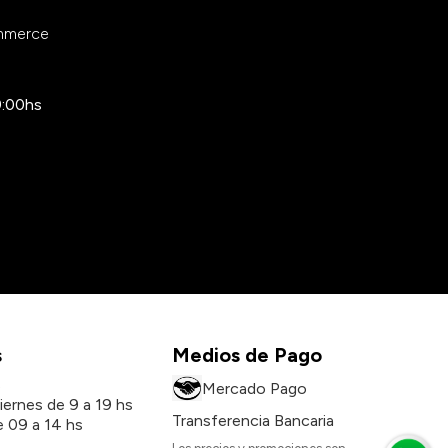
ommerce
9:00hs
s
Medios de Pago
s
Mercado Pago
iernes de 9 a 19 hs
Transferencia Bancaria
 09 a 14 hs