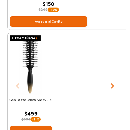
$150
$249
-40%
Agregar al Carrito
LLEGA MAÑANA
Cepillo Esqueleto BR05 JRL
$499
$634
-21%