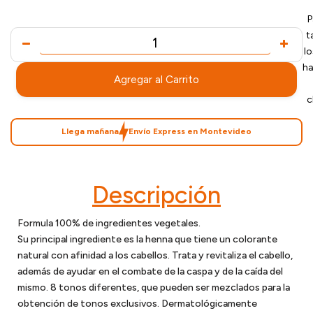
P
t
l
ha
Agregar al Carrito
c
Llega mañana
Envío Express en Montevideo
Descripción
Formula 100% de ingredientes vegetales.
Su principal ingrediente es la henna que tiene un colorante
natural con afinidad a los cabellos. Trata y revitaliza el cabello,
además de ayudar en el combate de la caspa y de la caída del
mismo. 8 tonos diferentes, que pueden ser mezclados para la
obtención de tonos exclusivos. Dermatológicamente