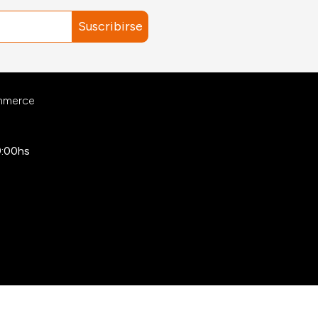
Suscribirse
ommerce
9:00hs