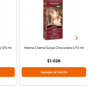
g 125 ml
Henna Creme Surya Chocolate x70 ml
Oxid
$1.026
Agregar al Carrito