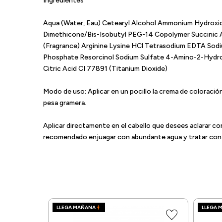
Ingredientes
Aqua (Water, Eau) Cetearyl Alcohol Ammonium Hydroxid
Dimethicone/Bis-Isobutyl PEG-14 Copolymer Succinic A
(Fragrance) Arginine Lysine HCl Tetrasodium EDTA Sodi
Phosphate Resorcinol Sodium Sulfate 4-Amino-2-Hydr
Citric Acid CI 77891 (Titanium Dioxide)
Modo de uso: Aplicar en un pocillo la crema de coloraci
pesa gramera.
Aplicar directamente en el cabello que desees aclarar co
recomendado enjuagar con abundante agua y tratar con la
LLEGA MAÑANA
LLEGA 