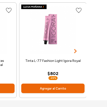
LLEGA MAÑANA
LLEGA MA
tes
Tinta L-77 Fashion Light Igora Royal
Tinta L
al
$802
-20%
Agregar al Carrito