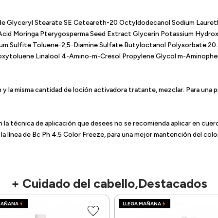
e Glyceryl Stearate SE Ceteareth-20 Octyldodecanol Sodium Lauret
cid Moringa Pterygosperma Seed Extract Glycerin Potassium Hydroxi
um Sulfite Toluene-2,5-Diamine Sulfate Butyloctanol Polysorbate 20
oxytoluene Linalool 4-Amino-m-Cresol Propylene Glycol m-Aminophe
ón y la misma cantidad de loción activadora tratante, mezclar. Para un
n la técnica de aplicación que desees no se recomienda aplicar en cuer
 línea de Bc Ph 4.5 Color Freeze, para una mejor mantención del colo
+ Cuidado del cabello,Destacados
MAÑANA
LLEGA MAÑANA