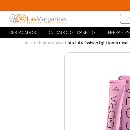
DESTACADOS
CUIDADO DEL CABELLO
HERRAMIEN
inicio
happy days
tinta l-44 fashion light igora royal