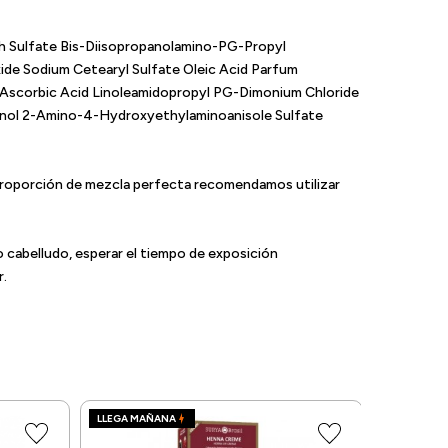
h Sulfate Bis-Diisopropanolamino-PG-Propyl
de Sodium Cetearyl Sulfate Oleic Acid Parfum
 Ascorbic Acid Linoleamidopropyl PG-Dimonium Chloride
nol 2-Amino-4-Hydroxyethylaminoanisole Sulfate
a proporción de mezcla perfecta recomendamos utilizar
o cabelludo, esperar el tiempo de exposición
r.
LLEGA MAÑANA
LLEGA MA