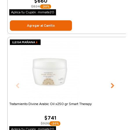
$660
$824
-20%
Aplica tu Cupón: mimate20
Agregar al Carrito
LLEGA MAÑANA
Tratamiento Divine Arabic Oil x250 gr Smart Therapy
$741
$926
-20%
Aplica tu Cupón: mimate20