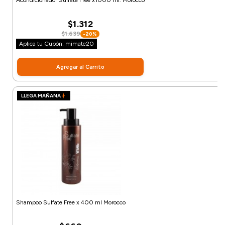
Acondicionador Sulfate Free x1000 ml. Morocco
$1.312
$1.639
-20%
Aplica tu Cupón: mimate20
Agregar al Carrito
LLEGA MAÑANA
Shampoo Sulfate Free x 400 ml Morocco