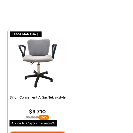
LLEGA MAÑANA
Sillon Convenient A Gas Teknikstyle
$3.710
$5.300
-30%
Aplica tu Cupón: mimate20