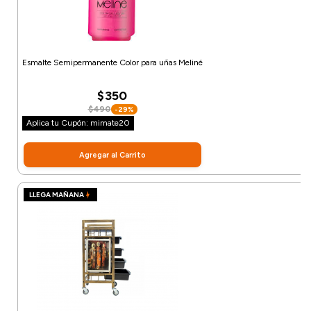
Esmalte Semipermanente Color para uñas Meliné
$350
$490
-29%
Aplica tu Cupón: mimate20
Agregar al Carrito
LLEGA MAÑANA