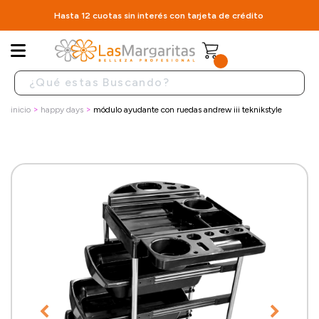
Hasta 12 cuotas sin interés con tarjeta de crédito
inicio
happy days
módulo ayudante con ruedas andrew iii teknikstyle