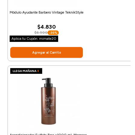
Módulo Ayudante Barbero Vintage TeknikStyle
$4.830
$6.900
-30%
Aplica tu Cupón: mimate20
Agregar al Carrito
LLEGA MAÑANA