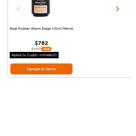
Base Rubber Warm Beige x15ml Meliné
$782
$990
-21%
Aplica tu Cupón: mimate20
Agregar al Carrito