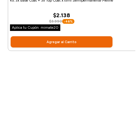
Kit 3x Base Coat + 3x Top Coat x15ml Semipermanente Meline
$2.138
$3.990
-46%
Aplica tu Cupón: mimate20
Agregar al Carrito