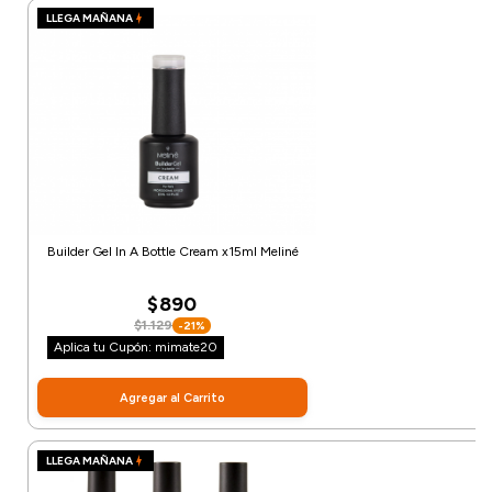
LLEGA MAÑANA
Builder Gel In A Bottle Cream x15ml Meliné
$890
$1.129
-21%
Aplica tu Cupón: mimate20
Agregar al Carrito
LLEGA MAÑANA