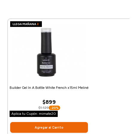
LLEGA MAÑANA
Builder Gel In A Bottle White French x15ml Meliné
$899
$1.129
-20%
Aplica tu Cupón: mimate20
Agregar al Carrito