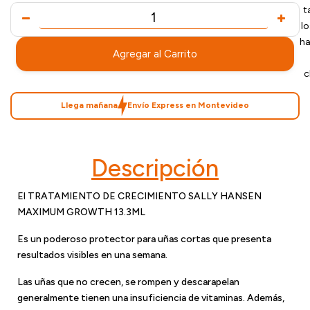
t
l
ha
Agregar al Carrito
c
Llega mañana
Envío Express en Montevideo
Descripción
El TRATAMIENTO DE CRECIMIENTO SALLY HANSEN
MAXIMUM GROWTH 13.3ML
Es un poderoso protector para uñas cortas que presenta
resultados visibles en una semana.
Las uñas que no crecen, se rompen y descarapelan
generalmente tienen una insuficiencia de vitaminas. Además,