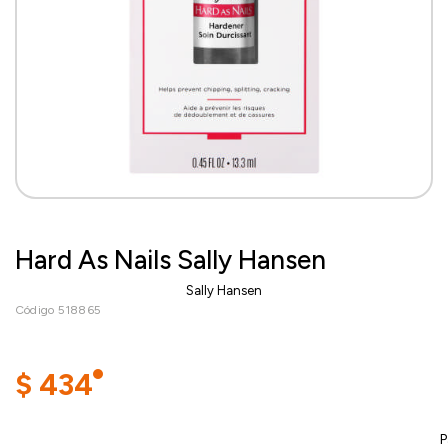
Hard As Nails Sally Hansen
Sally Hansen
Código 518865
$
434
P