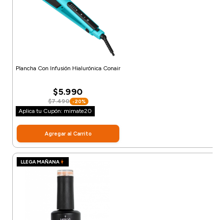
Plancha Con Infusión Hialurónica Conair
$5.990
$7.490
-20%
Aplica tu Cupón: mimate20
Agregar al Carrito
LLEGA MAÑANA