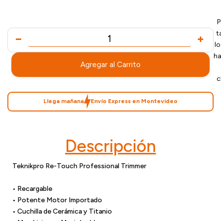
P
t
l
ha
Agregar al Carrito
c
Llega mañana
Envío Express en Montevideo
Descripción
Teknikpro Re-Touch Professional Trimmer
• Recargable
• Potente Motor Importado
• Cuchilla de Cerámica y Titanio