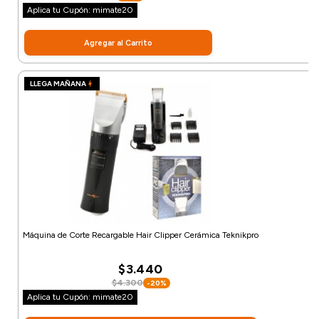
Aplica tu Cupón: mimate20
Agregar al Carrito
LLEGA MAÑANA
Máquina de Corte Recargable Hair Clipper Cerámica Teknikpro
$3.440
$4.300
-20%
Aplica tu Cupón: mimate20