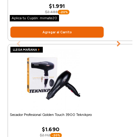
$1.991
$2.488
-20%
Aplica tu Cupón: mimate20
Agregar al Carrito
LLEGA MAÑANA
Secador Profesional Golden Touch 3900 Teknikpro
$1.690
$2.112
-20%