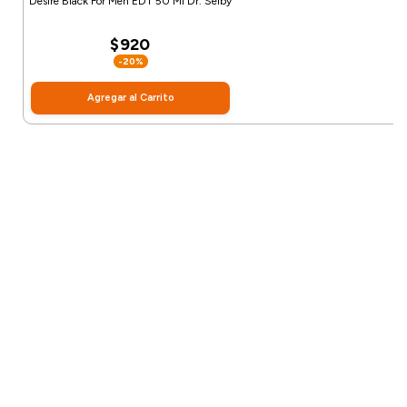
Desire Black For Men EDT 50 Ml Dr. Selby
$920
-20%
Agregar al Carrito