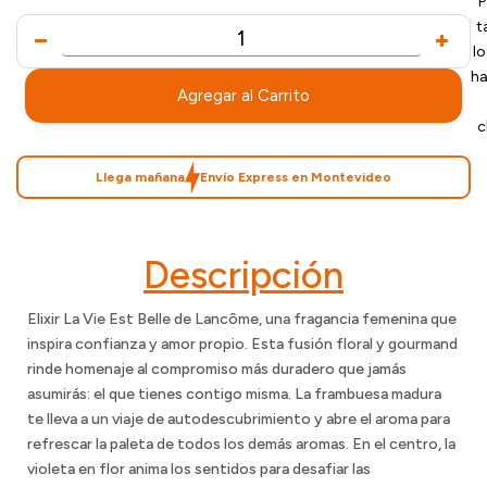
P
t
l
ha
Agregar al Carrito
c
Llega mañana
Envío Express en Montevideo
Descripción
Elixir La Vie Est Belle de Lancôme, una fragancia femenina que
inspira confianza y amor propio. Esta fusión floral y gourmand
rinde homenaje al compromiso más duradero que jamás
asumirás: el que tienes contigo misma. La frambuesa madura
te lleva a un viaje de autodescubrimiento y abre el aroma para
refrescar la paleta de todos los demás aromas. En el centro, la
violeta en flor anima los sentidos para desafiar las