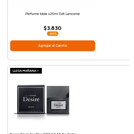
Perfume Idole x25ml Edt Lancome
$3.830
-20%
Agregar al Carrito
LLEGA MAÑANA