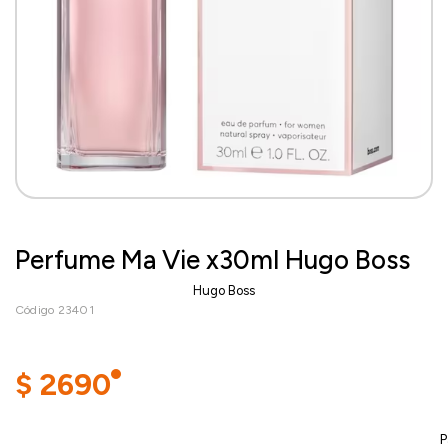
Perfume Ma Vie x30ml Hugo Boss
Hugo Boss
Código 23401
$
2690
P