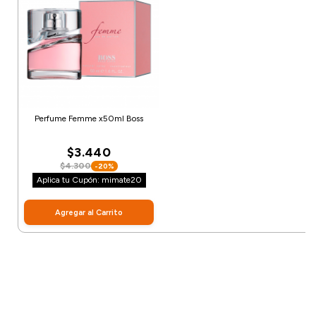
Perfume Femme x50ml Boss
$3.440
$4.300
-20%
Aplica tu Cupón: mimate20
Agregar al Carrito