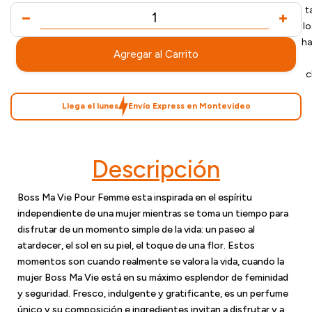
t
l
ha
Agregar al Carrito
c
Llega el lunes
Envío Express en Montevideo
Descripción
Boss Ma Vie Pour Femme esta inspirada en el espíritu
independiente de una mujer mientras se toma un tiempo para
disfrutar de un momento simple de la vida: un paseo al
atardecer, el sol en su piel, el toque de una flor. Estos
momentos son cuando realmente se valora la vida, cuando la
mujer Boss Ma Vie está en su máximo esplendor de feminidad
y seguridad. Fresco, indulgente y gratificante, es un perfume
único y su composición e ingredientes invitan a disfrutar y a