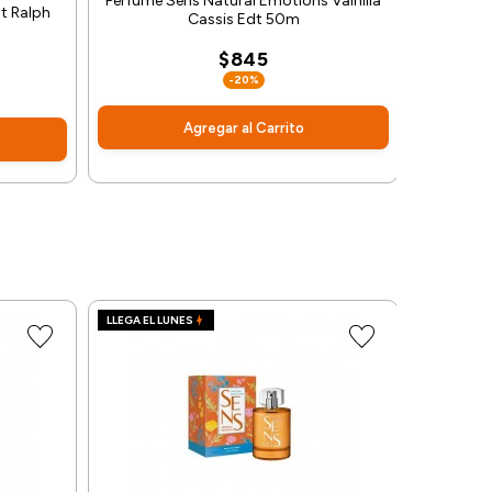
Perfume Sens Natural Emotions Vainilla
t Ralph
Perfume
Cassis Edt 50m
$845
-20%
Agregar al Carrito
LLEGA EL LUNES
LLEGA EL L