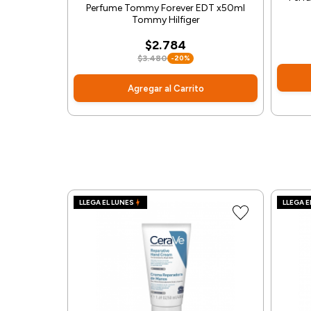
Perfume Tommy Forever EDT x50ml
Tommy Hilfiger
$2.784
$3.480
-20%
Agregar al Carrito
LLEGA EL LUNES
LLEGA E