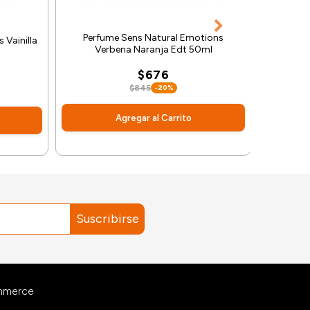
Perfume Sens Natural Emotions
 Vainilla
Sérum R
Verbena Naranja Edt 50ml
B
$676
$845
-20%
Aplica t
Agregar al Carrito
Suscribirse
ommerce