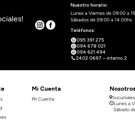
Nuestro horario:
Lunes a Viernes de 09:00 a 1
ciales!
Sábados de 09:00 a 14:00hs
Teléfonos:
095 391 275
094 678 021
094 621 494
2402 0697 – interno 2
te
Mi Cuenta
Nosotro
Sucursale
es
Mi Cuenta
Lunes a V
d
Sábado de
nes