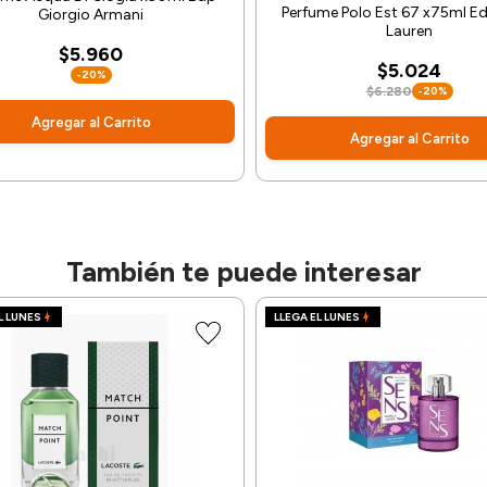
Perfume Polo Est 67 x75ml Ed
Giorgio Armani
Lauren
$5.960
$5.024
-20%
$6.280
-20%
Agregar al Carrito
Agregar al Carrito
También te puede interesar
L LUNES
LLEGA EL LUNES