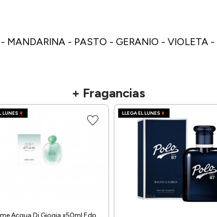
 MANDARINA - PASTO - GERANIO - VIOLETA - 
+ Fragancias
L LUNES
LLEGA EL LUNES
ume Acqua Di Giogia x50ml Edp