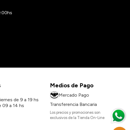
9:00hs
s
Medios de Pago
s
Mercado Pago
iernes de 9 a 19 hs
Transferencia Bancaria
 09 a 14 hs
Los precios y promociones son
exclusivos de la Tienda On-Line