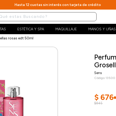
Hasta 12 cuotas sin interés con tarjeta de crédito
TAS
ESTÉTICA Y SPA
MAQUILLAJE
MANOS Y UÑAS
ellas rosas edt 50ml
Perfum
Grosel
Sens
Código 13500
$
676
$845