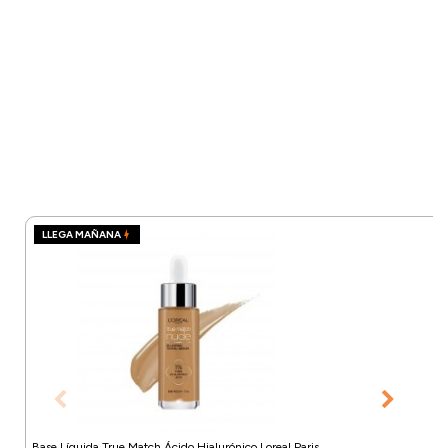
LLEGA MAÑANA
Base Líquida True Match Ácido Hialurónico Loreal Paris