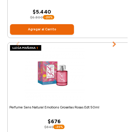
$5.440
$6.800
-20%
Agregar al Carrito
LLEGA MAÑANA
Perfume Sens Natural Emotions Grosellas Rosas Edt 50ml
$676
$845
-20%