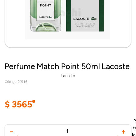
Perfume Match Point 50ml Lacoste
Lacoste
Código 21916
$
3565
P
t
l