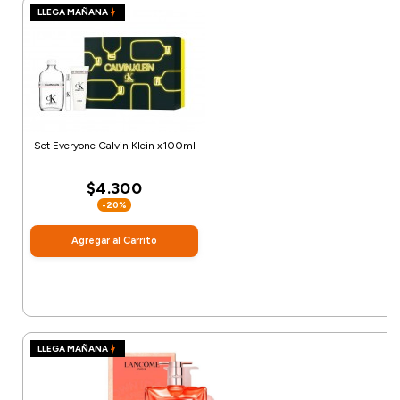
LLEGA MAÑANA
Set Everyone Calvin Klein x100ml
$4.300
-20%
Agregar al Carrito
LLEGA MAÑANA