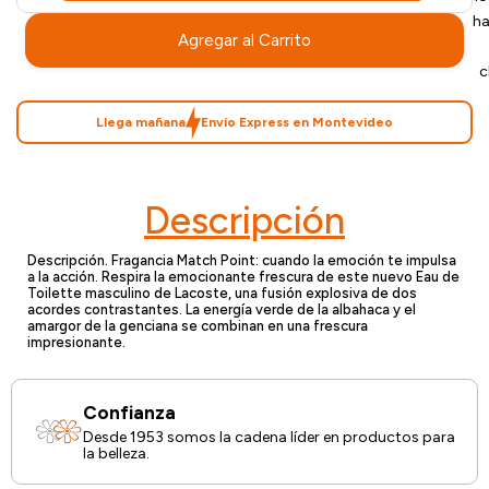
ha
Agregar al Carrito
c
Llega mañana
Envío Express en Montevideo
Descripción
Descripción. Fragancia Match Point: cuando la emoción te impulsa
a la acción. Respira la emocionante frescura de este nuevo Eau de
Toilette masculino de Lacoste, una fusión explosiva de dos
acordes contrastantes. La energía verde de la albahaca y el
amargor de la genciana se combinan en una frescura
impresionante.
Confianza
Desde 1953 somos la cadena líder en productos para
la belleza.