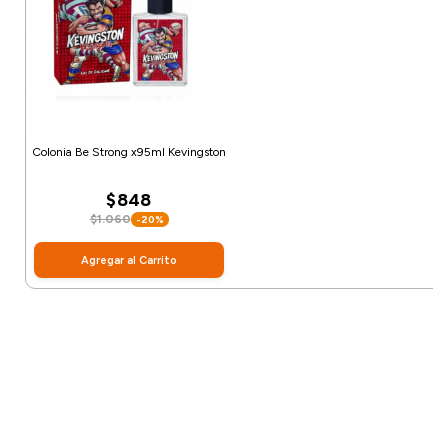
Colonia Be Strong x95ml Kevingston
$848
$1.060
-20%
Agregar al Carrito