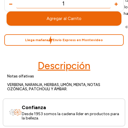
t
l
ha
Agregar al Carrito
c
Llega mañana
Envío Express en Montevideo
Descripción
Notas olfativas
VERBENA, NARANJA, HIERBAS, LIMÓN, MENTA, NOTAS
OZÓNICAS, PATCHOULI Y ÁMBAR.
Confianza
Desde 1953 somos la cadena líder en productos para
la belleza.