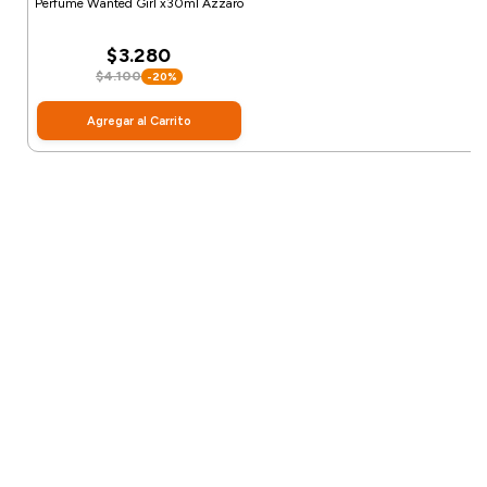
Perfume Wanted Girl x30ml Azzaro
$3.280
$4.100
-20%
Agregar al Carrito