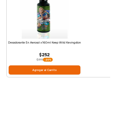
Desodorante En Aerosol x160ml Keep Wild Kevingston
$252
$315
-20%
Agregar al Carrito