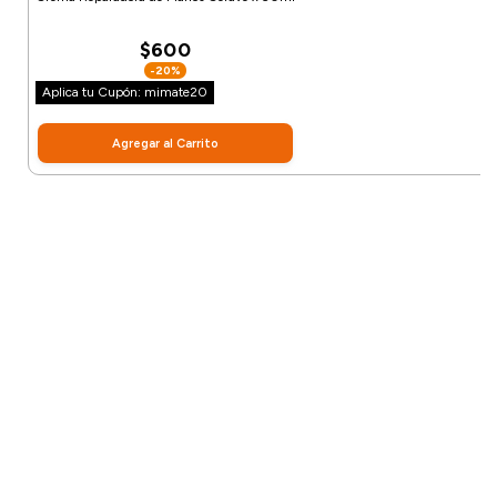
$600
-20%
Aplica tu Cupón: mimate20
Agregar al Carrito