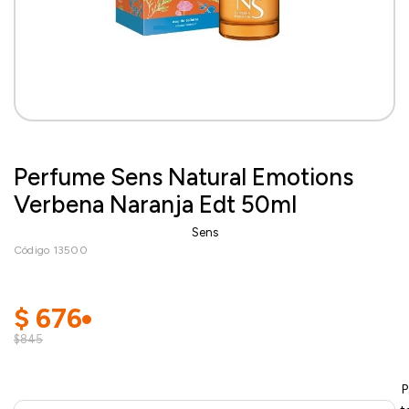
Perfume Sens Natural Emotions
Verbena Naranja Edt 50ml
Sens
Código 13500
$
676
$845
P