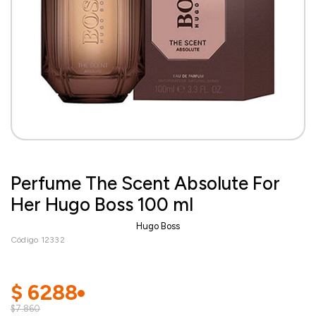
Perfume The Scent Absolute For
Her Hugo Boss 100 ml
Hugo Boss
Código 12332
$
6288
$7.860