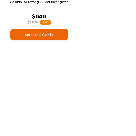
Colonia Be Strong x95ml Kevingston
$848
$1.060
-20%
Agregar al Carrito