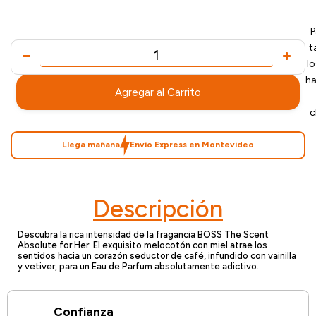
P
t
l
ha
Agregar al Carrito
c
Llega mañana
Envío Express en Montevideo
Descripción
Descubra la rica intensidad de la fragancia BOSS The Scent
Absolute for Her. El exquisito melocotón con miel atrae los
sentidos hacia un corazón seductor de café, infundido con vainilla
y vetiver, para un Eau de Parfum absolutamente adictivo.
Confianza