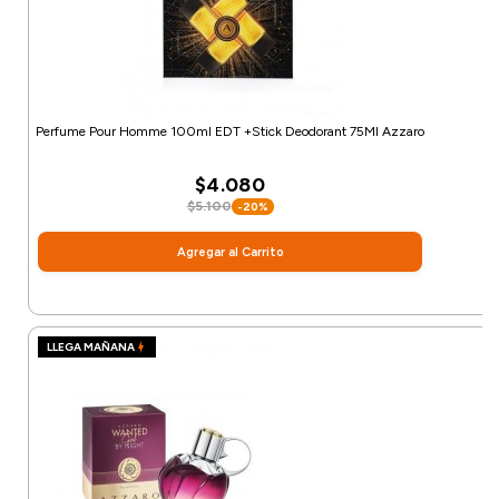
Perfume Pour Homme 100ml EDT +Stick Deodorant 75Ml Azzaro
$4.080
$5.100
-20%
Agregar al Carrito
LLEGA MAÑANA