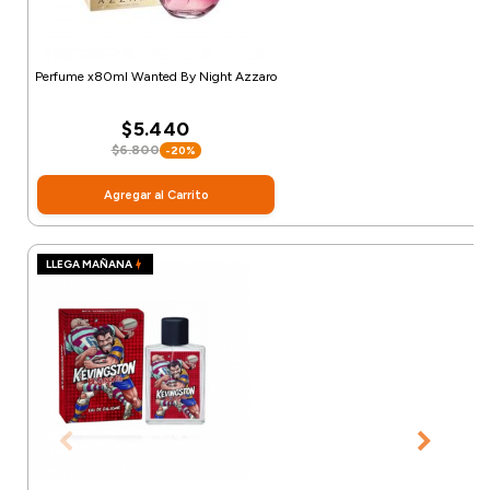
Perfume x80ml Wanted By Night Azzaro
$5.440
$6.800
-20%
Agregar al Carrito
LLEGA MAÑANA