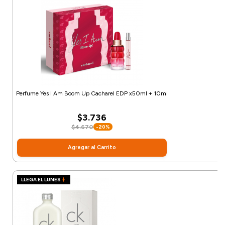
Perfume Yes I Am Boom Up Cacharel EDP x50ml + 10ml
$3.736
$4.670
-20%
Agregar al Carrito
LLEGA EL LUNES