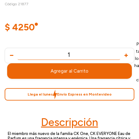
Código 21877
$
4250
P
t
l
ha
Agregar al Carrito
c
Llega el lunes
Envío Express en Montevideo
Descripción
El miembro más nuevo de la familia CK One, CK EVERYONE Eau de
Parfum es una fragancia intensa y enérgica. Una fragancia cítrica y