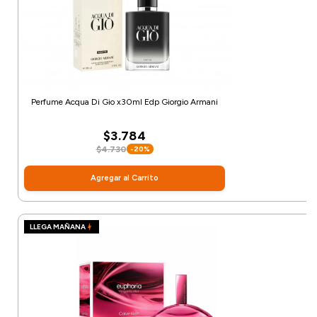
Perfume Acqua Di Gio x30ml Edp Giorgio Armani
$3.784
$4.730
-20%
Agregar al Carrito
LLEGA MAÑANA