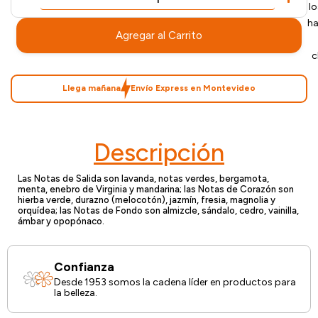
l
ha
Agregar al Carrito
c
Llega mañana
Envío Express en Montevideo
Descripción
Las Notas de Salida son lavanda, notas verdes, bergamota,
menta, enebro de Virginia y mandarina; las Notas de Corazón son
hierba verde, durazno (melocotón), jazmín, fresia, magnolia y
orquídea; las Notas de Fondo son almizcle, sándalo, cedro, vainilla,
ámbar y opopónaco.
Confianza
Desde 1953 somos la cadena líder en productos para
la belleza.