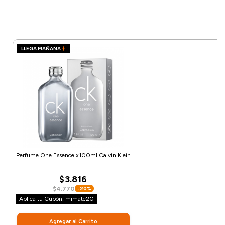
LLEGA MAÑANA
Perfume One Essence x100ml Calvin Klein
$3.816
$4.770
-20%
Aplica tu Cupón: mimate20
Agregar al Carrito