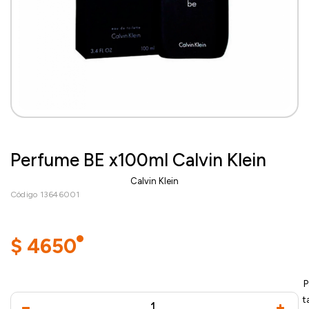
Perfume BE x100ml Calvin Klein
Calvin Klein
Código 13646001
$
4650
P
t