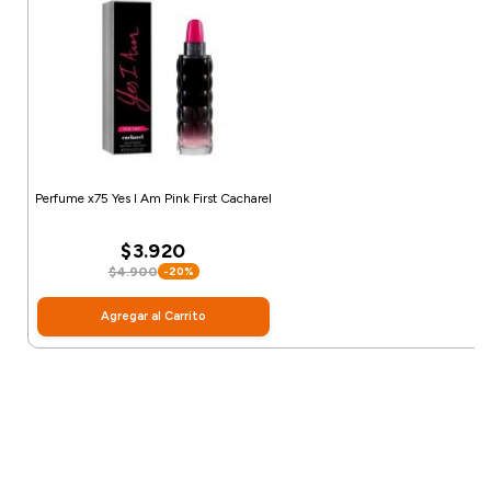
Perfume x75 Yes I Am Pink First Cacharel
$3.920
$4.900
-20%
Agregar al Carrito