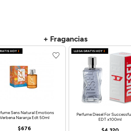
+ Fragancias
GRATIS HOY
LLEGA GRATIS HOY
rfume Sens Natural Emotions
Perfume Diesel For Successful
Verbena Naranja Edt 50ml
EDT x100ml
$676
$4.320