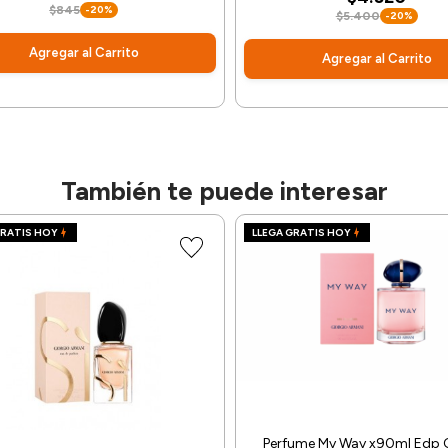
$845
-20%
$5.400
-20%
Agregar al Carrito
Agregar al Carrito
También te puede interesar
GRATIS HOY
LLEGA GRATIS HOY
Perfume My Way x90ml Edp G