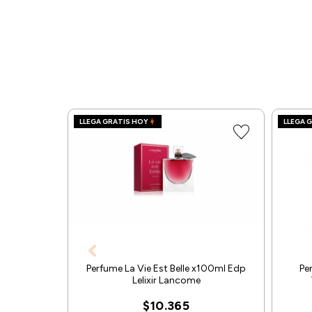
LLEGA GRATIS HOY
LLEGA 
Perfume La Vie Est Belle x100ml Edp
Pe
Lelixir Lancome
$10.365