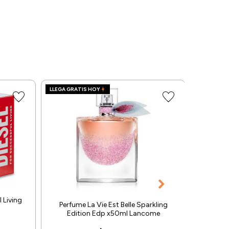
LLEGA GRATIS HOY
LLEGA GRA
 Living
Perfume La Vie Est Belle Sparkling
Perfum
Edition Edp x50ml Lancome