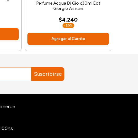
Perfume Acqua Di Gio x30ml Edt
Giorgio Armani
$4.240
-20%
Agregar al Carrito
Suscribirse
ommerce
9:00hs