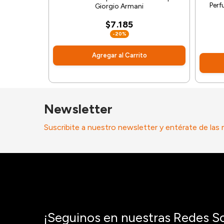
Perf
Giorgio Armani
$7.185
-20%
Agregar al Carrito
Newsletter
Suscribite a nuestro newsletter y entérate de las
¡Seguinos en nuestras Redes So