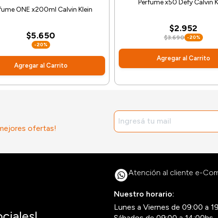
Perfume x50 Defy Calvin K
fume ONE x200ml Calvin Klein
$2.952
$5.650
$3.690
-20%
-20%
Agregar al Carrito
Agregar al Carrito
 mejores ofertas!
Atención al cliente e-C
Nuestro horario:
Lunes a Viernes de 09:00 a 1
ciales!
Sábados de 09:00 a 14:00hs