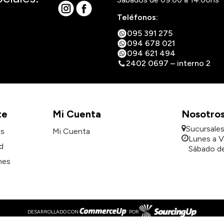
Teléfonos:
095 391 275
094 678 021
094 621 494
2402 0697 – interno 2
te
Mi Cuenta
Nosotro
Sucursale
es
Mi Cuenta
Lunes a V
d
Sábado de
nes
DESARROLLADO CON
POR