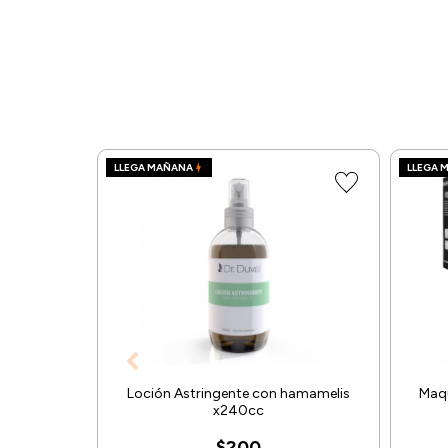
LLEGA MAÑANA
LLEGA 
Loción Astringente con hamamelis
Maqu
x240cc
$200