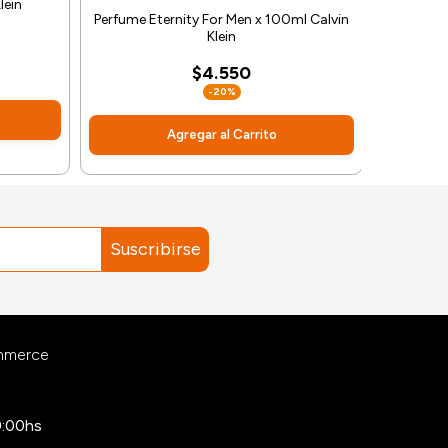
lein
Perfume Eternity For Men x 100ml Calvin
Perfume
Klein
$4.550
-20%
Agregar al Carrito
Suscribirse
ommerce
9:00hs