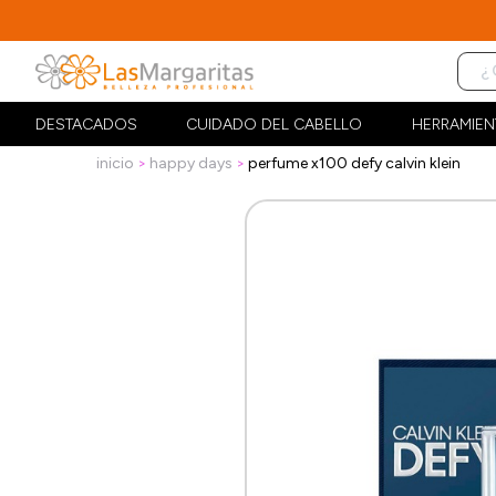
DESTACADOS
CUIDADO DEL CABELLO
HERRAMIEN
inicio
happy days
perfume x100 defy calvin klein