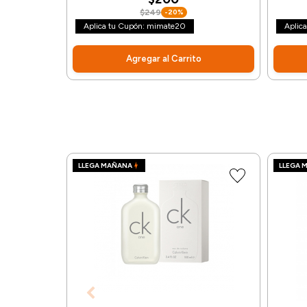
$249
-20%
Aplica tu Cupón: mimate20
Aplic
Agregar al Carrito
LLEGA MAÑANA
LLEGA 