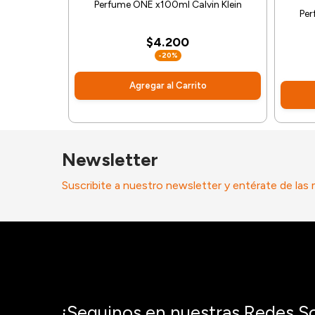
Perfume ONE x100ml Calvin Klein
Per
$4.200
-20%
Agregar al Carrito
Newsletter
Suscribite a nuestro newsletter y entérate de las
¡Seguinos en nuestras Redes So