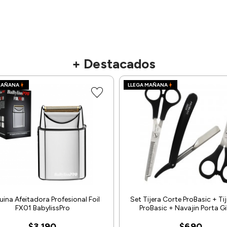
+ Destacados
MAÑANA
LLEGA MAÑANA
ina Afeitadora Profesional Foil
Set Tijera Corte ProBasic + Tij
FX01 BabylissPro
ProBasic + Navajin Porta Gil
$3.190
$690