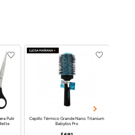
LLEGA MAÑANA
LLEGA MA
Trata
era Pulir
Cepillo Térmico Grande Nano Titanium
Placenta
lette
Babyliss Pro
$691