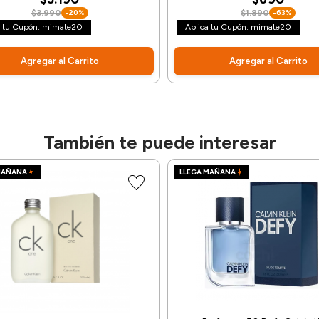
$3.990
-20%
$1.890
-63%
a tu Cupón: mimate20
Aplica tu Cupón: mimate20
Agregar al Carrito
Agregar al Carrito
También te puede interesar
MAÑANA
LLEGA MAÑANA