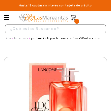
Hasta 12 cuotas sin interés con tarjeta de crédito
inicio
femeninas
perfume idole peach n roses parfum x50ml lancome