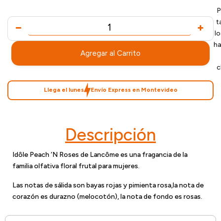
P
t
l
ha
Agregar al Carrito
c
Llega el lunes
Envío Express en Montevideo
Descripción
Idôle Peach ‘N Roses de Lancôme es una fragancia de la
familia olfativa floral frutal para mujeres.
Las notas de sálida son bayas rojas y pimienta rosa,la nota de
corazón es durazno (melocotón), la nota de fondo es rosas.