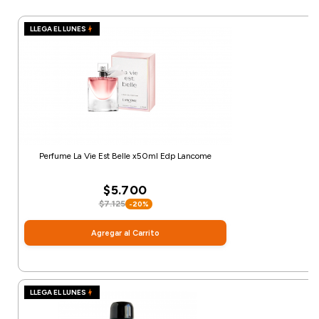
LLEGA EL LUNES
Perfume La Vie Est Belle x50ml Edp Lancome
$5.700
$7.125
-20%
Agregar al Carrito
LLEGA EL LUNES