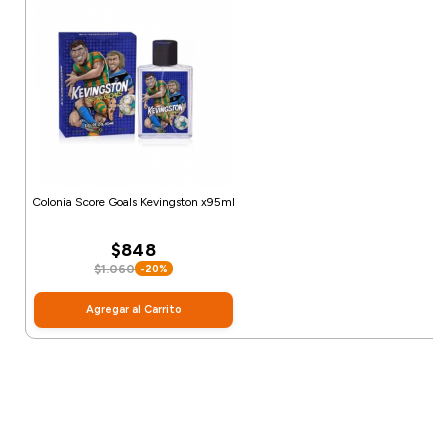
Colonia Score Goals Kevingston x95ml
$848
$1.060
-20%
Agregar al Carrito