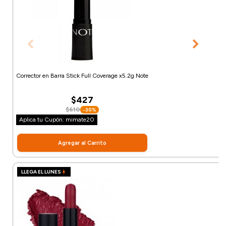
Corrector en Barra Stick Full Coverage x5.2g Note
$427
$610
-30%
Aplica tu Cupón: mimate20
Agregar al Carrito
LLEGA EL LUNES