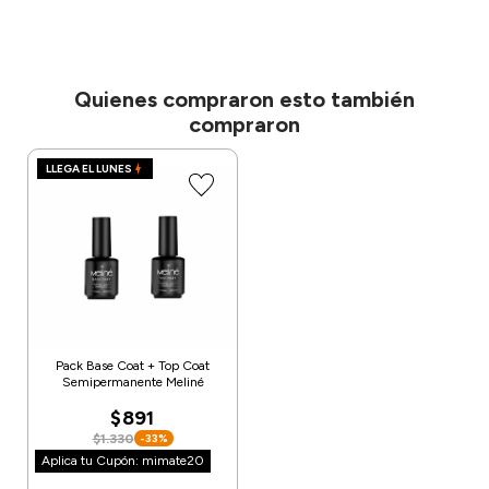
Quienes compraron esto también
compraron
LLEGA EL LUNES
Pack Base Coat + Top Coat
Semipermanente Meliné
$891
$1.330
-33%
Aplica tu Cupón: mimate20