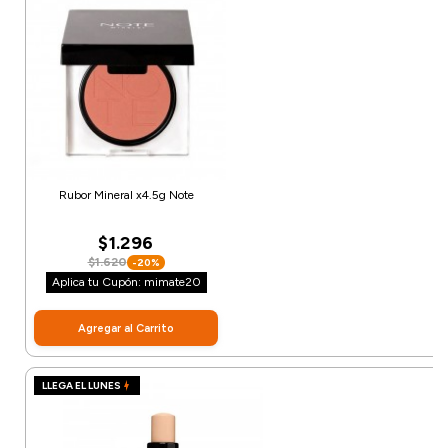
Rubor Mineral x4.5g Note
$1.296
$1.620
-20%
Aplica tu Cupón: mimate20
Agregar al Carrito
LLEGA EL LUNES