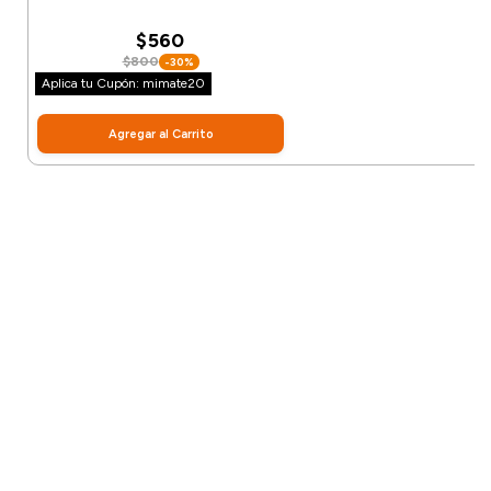
$560
$800
-30%
Aplica tu Cupón: mimate20
Agregar al Carrito