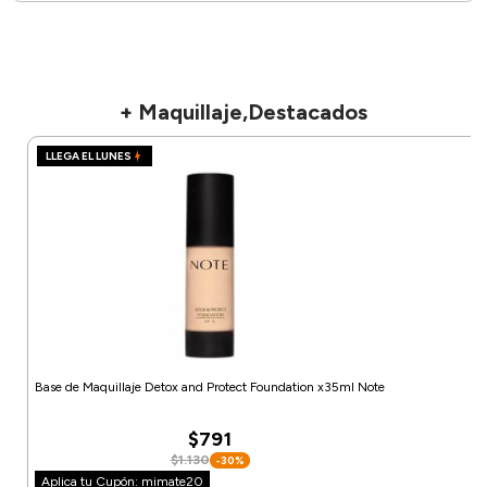
+ Maquillaje,Destacados
LLEGA EL LUNES
Base de Maquillaje Detox and Protect Foundation x35ml Note
$791
$1.130
-30%
Aplica tu Cupón: mimate20