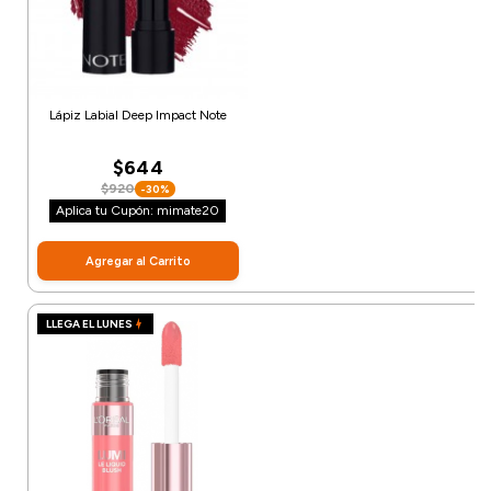
Lápiz Labial Deep Impact Note
$644
$920
-30%
Aplica tu Cupón: mimate20
Agregar al Carrito
LLEGA EL LUNES