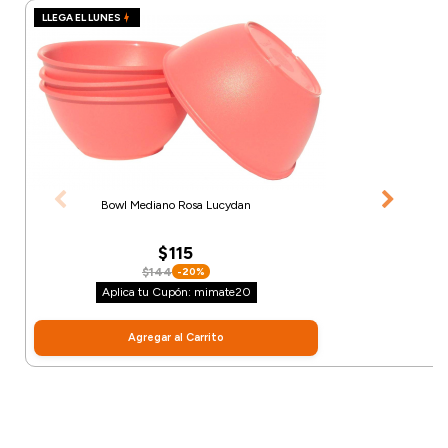
LLEGA EL LUNES
Bowl Mediano Rosa Lucydan
$115
$144
-20%
Aplica tu Cupón: mimate20
Agregar al Carrito