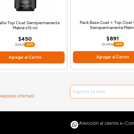
Pack Base Coat + Top Coat G
lte Top Coat Semipermanente
Semipermanente Melin
Meliné x15 ml
$891
$450
$1.330
-33%
$665
-32%
Agregar al Carrito
Agregar al Carrito
 mejores ofertas!
Atención al cliente e-C