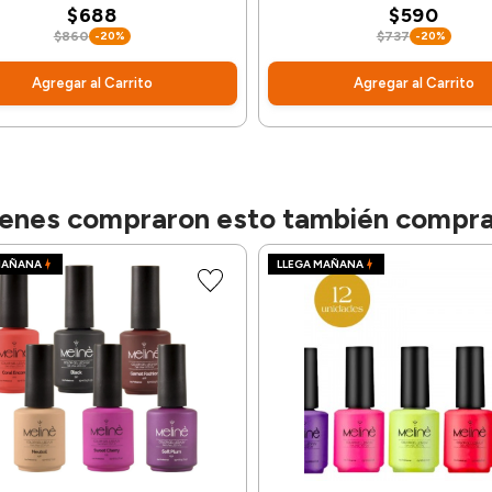
$688
$590
$860
-20%
$737
-20%
Agregar al Carrito
Agregar al Carrito
enes compraron esto también compr
MAÑANA
LLEGA MAÑANA