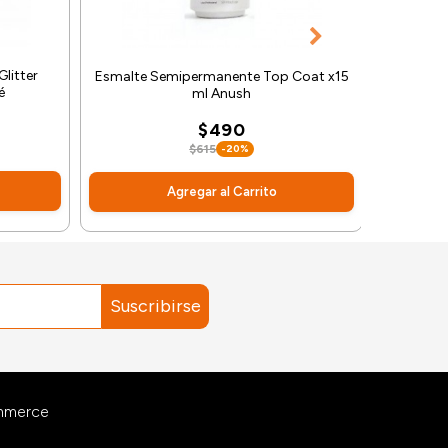
Esmalt
litter
Esmalte Semipermanente Top Coat x15
é
ml Anush
$490
$615
-20%
Agregar al Carrito
Suscribirse
ommerce