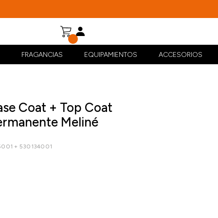
FRAGANCIAS
EQUIPAMIENTOS
ACCESORIOS
ase Coat + Top Coat
rmanente Meliné
5001 + 530134001