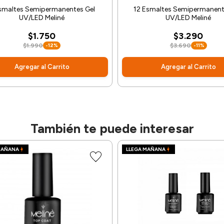
smaltes Semipermanentes Gel
12 Esmaltes Semipermanent
UV/LED Meliné
UV/LED Meliné
$1.750
$3.290
$1.990
-12%
$3.690
-11%
Agregar al Carrito
Agregar al Carrito
También te puede interesar
MAÑANA
LLEGA MAÑANA