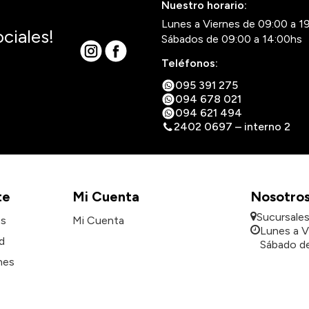
Nuestro horario:
Lunes a Viernes de 09:00 a 1
ciales!
Sábados de 09:00 a 14:00hs
Teléfonos:
095 391 275
094 678 021
094 621 494
2402 0697 – interno 2
te
Mi Cuenta
Nosotro
Sucursale
es
Mi Cuenta
Lunes a V
d
Sábado de
nes