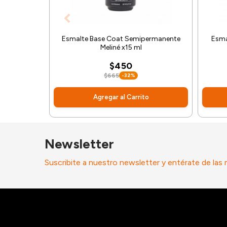
Esmalte Base Coat Semipermanente
Esma
Meliné x15 ml
$450
$665
-32%
Agregar al Carrito
Newsletter
Suscribite a nuestro newsletter y entérate de las