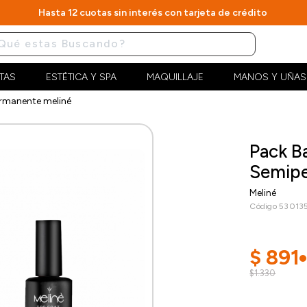
Hasta 12 cuotas sin interés con tarjeta de crédito
TAS
ESTÉTICA Y SPA
MAQUILLAJE
MANOS Y UÑAS
rmanente meliné
Pack B
Semipe
Meliné
Código 53013
$
891
$1.330