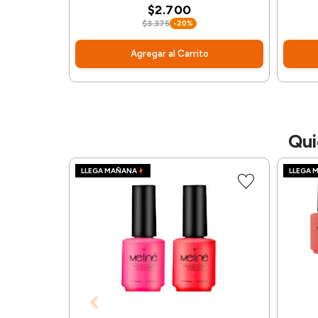
$2.700
$3.375
-20%
Agregar al Carrito
Qui
LLEGA MAÑANA
LLEGA 