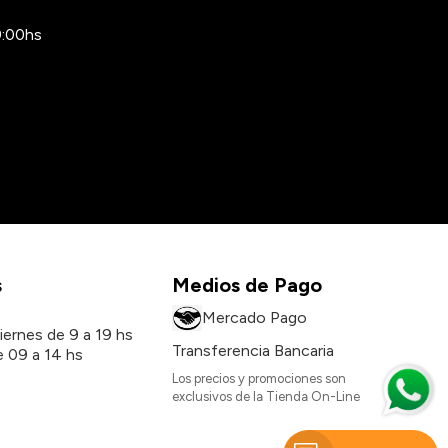
9:00hs
s
Medios de Pago
s
Mercado Pago
iernes de 9 a 19 hs
Transferencia Bancaria
 09 a 14 hs
Los precios y promociones son
exclusivos de la Tienda On-Line