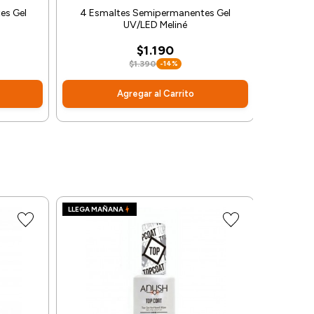
es Gel
4 Esmaltes Semipermanentes Gel
Esmalte
UV/LED Meliné
$1.190
$1.390
-14%
Agregar al Carrito
LLEGA MAÑANA
LLEGA MA