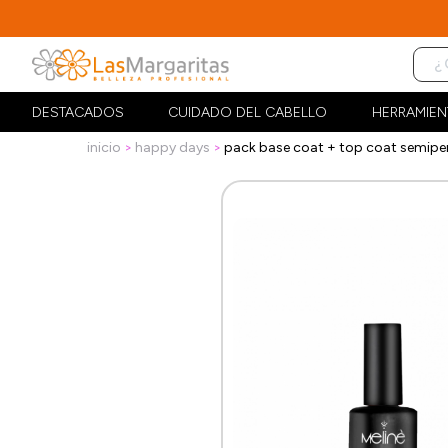
DESTACADOS
CUIDADO DEL CABELLO
HERRAMIEN
inicio
happy days
pack base coat + top coat semipe