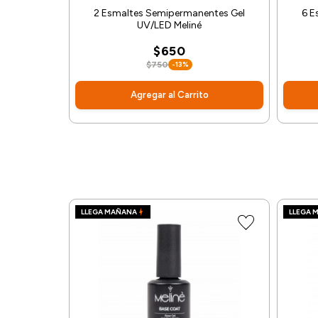
2 Esmaltes Semipermanentes Gel
6 E
UV/LED Meliné
$650
$750
-13%
Agregar al Carrito
LLEGA MAÑANA
LLEGA 