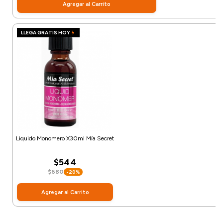
Agregar al Carrito
LLEGA GRATIS HOY
Liquido Monomero X30ml Mía Secret
$544
$680
-20%
Agregar al Carrito