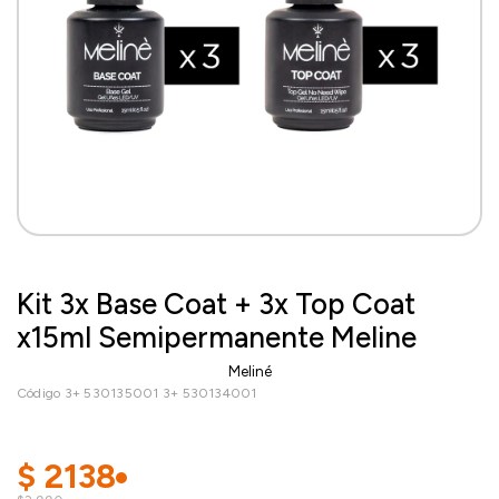
Kit 3x Base Coat + 3x Top Coat
x15ml Semipermanente Meline
Meliné
Código 3+ 530135001 3+ 530134001
$
2138