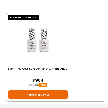
LLEGA GRATIS HOY
Base + Top Coat Semipermanente x15ml Anush
$984
$1.230
-20%
Agregar al Carrito