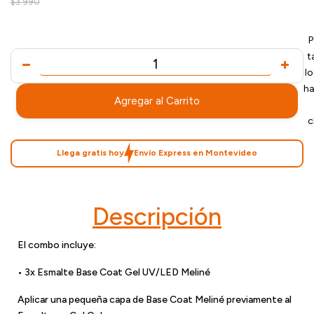
$3.990
P
t
l
ha
Agregar al Carrito
c
Llega gratis hoy
Envío Express en Montevideo
Descripción
El combo incluye:
• 3x Esmalte Base Coat Gel UV/LED Meliné
Aplicar una pequeña capa de Base Coat Meliné previamente al