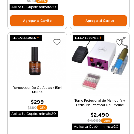
$630
-22%
Aplica tu Cupón: mimate20
Agregar al Carrito
Agregar al Carrito
LLEGA EL LUNES
LLEGA EL LUNES
Removedor De Cutículas x15ml
Meliné
Torno Profesional de Manicuría y
$299
Pedicuría Practical Drill Meline
$380
-21%
Aplica tu Cupón: mimate20
$2.490
$4.000
-38%
Aplica tu Cupón: mimate20