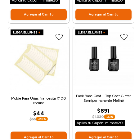
Aplica tu Cupón: mimate20
Aplica tu Cupón: mimate20
Agregar al Carrito
Agregar al Carrito
LLEGA EL LUNES
LLEGA EL LUNES
Pack Base Coat + Top Coat Glitter
Molde Para Uñas Francesita X100
Semipermanente Meliné
Meline
$891
$44
$1.330
-33%
$55
-20%
Aplica tu Cupón: mimate20
Agregar al Carrito
Agregar al Carrito