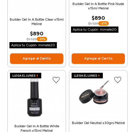
Builder Gel In A Bottle Pink Nude
x15ml Meliné
$890
Builder Gel In A Bottle Clear x15ml
$1.129
-21%
Meliné
Aplica tu Cupón: mimate20
$890
$1.129
-21%
Aplica tu Cupón: mimate20
Agregar al Carrito
Agregar al Carrito
LLEGA EL LUNES
LLEGA EL LUNES
Builder Gel Neutral x30grs Meliné
Builder Gel In A Bottle White
French x15ml Meliné