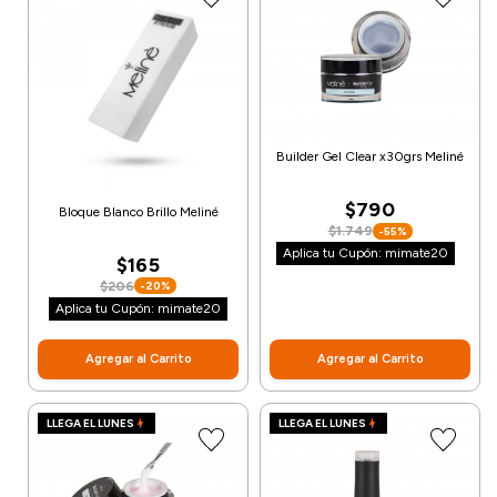
Builder Gel Clear x30grs Meliné
$790
Bloque Blanco Brillo Meliné
$1.749
-55%
Aplica tu Cupón: mimate20
$165
$206
-20%
Aplica tu Cupón: mimate20
Agregar al Carrito
Agregar al Carrito
LLEGA EL LUNES
LLEGA EL LUNES