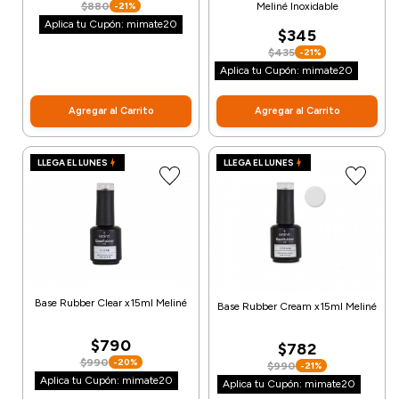
$880
Meliné Inoxidable
-21%
Aplica tu Cupón: mimate20
$345
$435
-21%
Aplica tu Cupón: mimate20
Agregar al Carrito
Agregar al Carrito
LLEGA EL LUNES
LLEGA EL LUNES
Base Rubber Clear x15ml Meliné
Base Rubber Cream x15ml Meliné
$790
$782
$990
-20%
$990
-21%
Aplica tu Cupón: mimate20
Aplica tu Cupón: mimate20