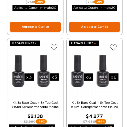
$750
$750
-20%
-21%
Aplica tu Cupón: mimate20
Aplica tu Cupón: mimate20
Agregar al Carrito
Agregar al Carrito
LLEGA EL LUNES
LLEGA EL LUNES
Kit 3x Base Coat + 3x Top Coat
Kit 6x Base Coat + 6x Top Coat
x15ml Semipermanente Meline
x15ml Semipermanente Meline
$2.138
$4.277
$3.990
$7.980
-46%
-46%