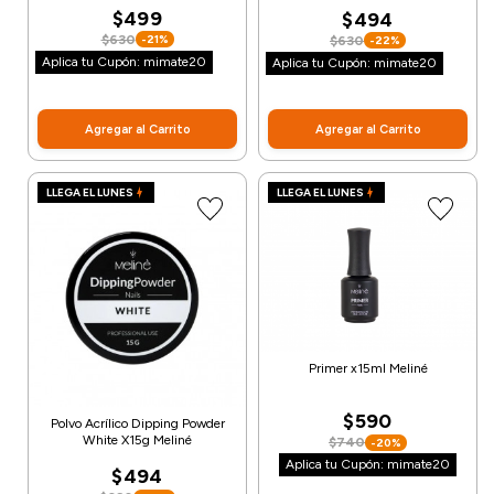
$499
$494
$630
-21%
$630
-22%
Aplica tu Cupón: mimate20
Aplica tu Cupón: mimate20
Agregar al Carrito
Agregar al Carrito
LLEGA EL LUNES
LLEGA EL LUNES
Primer x15ml Meliné
$590
Polvo Acrílico Dipping Powder
White X15g Meliné
$740
-20%
Aplica tu Cupón: mimate20
$494