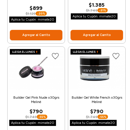
$1.385
$899
$1.749
-21%
$1.129
-20%
Aplica tu Cupón: mimate20
Aplica tu Cupón: mimate20
Agregar al Carrito
Agregar al Carrito
LLEGA EL LUNES
LLEGA EL LUNES
Builder Gel Pink Nude x30grs
Builder Gel White French x30grs
Meliné
Meliné
$790
$790
$1.749
$1.749
-55%
-55%
Aplica tu Cupón: mimate20
Aplica tu Cupón: mimate20