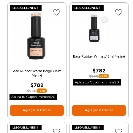
LLEGA EL LUNES
LLEGA EL LUNES
Base Rubber White x15ml Meliné
$782
Base Rubber Warm Beige x15ml
Meliné
$990
-21%
Aplica tu Cupón: mimate20
$782
$990
-21%
Aplica tu Cupón: mimate20
Agregar al Carrito
Agregar al Carrito
LLEGA EL LUNES
LLEGA EL LUNES