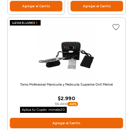
Agregar al Carrito
Agregar al Carrito
LLEGA EL LUNES
Torno Profesional Manicuría y Pedicuría Supreme Drill Meliné
$2.990
$6.200
-52%
Aplica tu Cupón: mimate20
Agregar al Carrito