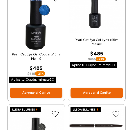
Pearl Cat Eye Gel Lynx x15ml
Meliné
$485
Pearl Cat Eye Gel Cougar x15ml
Meliné
$615
-21%
Aplica tu Cupón: mimate20
$485
$615
-21%
Aplica tu Cupón: mimate20
Agregar al Carrito
Agregar al Carrito
LLEGA EL LUNES
LLEGA EL LUNES