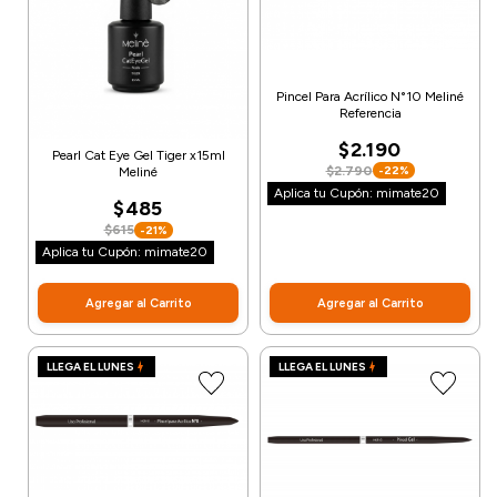
Pincel Para Acrílico N°10 Meliné
Referencia
$2.190
Pearl Cat Eye Gel Tiger x15ml
$2.790
-22%
Meliné
Aplica tu Cupón: mimate20
$485
$615
-21%
Aplica tu Cupón: mimate20
Agregar al Carrito
Agregar al Carrito
LLEGA EL LUNES
LLEGA EL LUNES