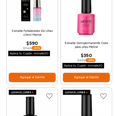
Esmalte Fortalecedor De Uñas
x14ml Meliné
$590
Esmalte Semipermanente Color
para uñas Meliné
$740
-20%
Aplica tu Cupón: mimate20
$350
$490
-29%
Aplica tu Cupón: mimate20
Agregar al Carrito
Agregar al Carrito
LLEGA EL LUNES
LLEGA EL LUNES