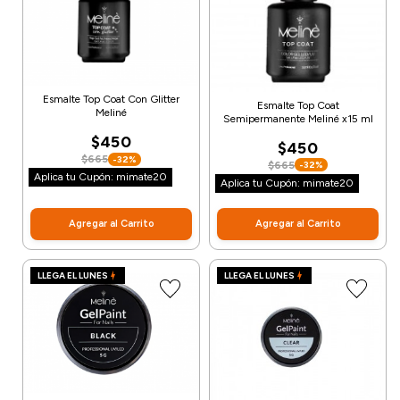
Esmalte Top Coat Con Glitter
Esmalte Top Coat
Meliné
Semipermanente Meliné x15 ml
$450
$450
$665
-32%
$665
-32%
Aplica tu Cupón: mimate20
Aplica tu Cupón: mimate20
Agregar al Carrito
Agregar al Carrito
LLEGA EL LUNES
LLEGA EL LUNES