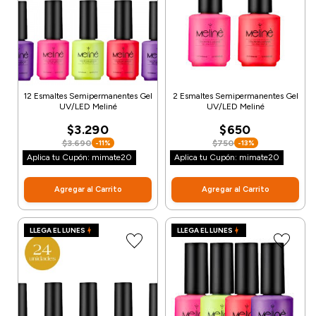
12 Esmaltes Semipermanentes Gel
2 Esmaltes Semipermanentes Gel
UV/LED Meliné
UV/LED Meliné
$3.290
$650
$3.690
$750
-11%
-13%
Aplica tu Cupón: mimate20
Aplica tu Cupón: mimate20
Agregar al Carrito
Agregar al Carrito
LLEGA EL LUNES
LLEGA EL LUNES