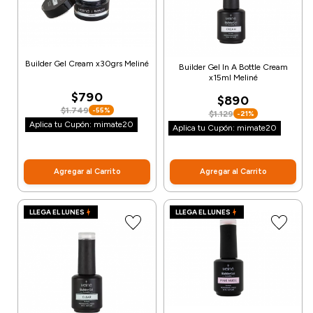
Builder Gel Cream x30grs Meliné
Builder Gel In A Bottle Cream
x15ml Meliné
$790
$890
$1.749
-55%
$1.129
-21%
Aplica tu Cupón: mimate20
Aplica tu Cupón: mimate20
Agregar al Carrito
Agregar al Carrito
LLEGA EL LUNES
LLEGA EL LUNES