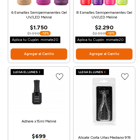
6 Esmaltes Semipermanentes Gel
8 Esmaltes Semipermanentes Gel
UV/LED Meliné
UV/LED Meliné
$1.750
$2.290
$1.990
$2.590
-12%
-12%
Aplica tu Cupón: mimate20
Aplica tu Cupón: mimate20
Agregar al Carrito
Agregar al Carrito
LLEGA EL LUNES
LLEGA EL LUNES
Adhere x15ml Meliné
$699
Alicate Corta Uñas Mediano 919