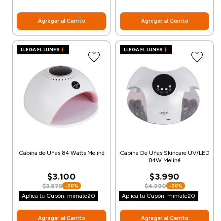
Agregar al Carrito
Agregar al Carrito
LLEGA EL LUNES
LLEGA EL LUNES
Cabina de Uñas 84 Watts Meliné
Cabina De Uñas Skincare UV/LED
84W Meliné
$3.100
$3.990
$3.875
$4.990
-20%
-20%
Aplica tu Cupón: mimate20
Aplica tu Cupón: mimate20
Agregar al Carrito
Agregar al Carrito