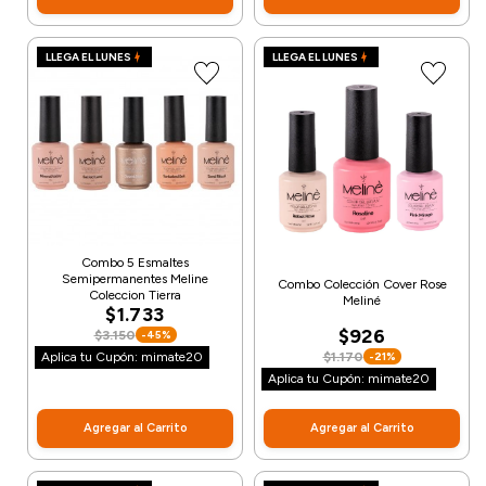
LLEGA EL LUNES
LLEGA EL LUNES
Combo 5 Esmaltes
Semipermanentes Meline
Combo Colección Cover Rose
Coleccion Tierra
Meliné
$1.733
$926
$3.150
-45%
Aplica tu Cupón: mimate20
$1.170
-21%
Aplica tu Cupón: mimate20
Agregar al Carrito
Agregar al Carrito