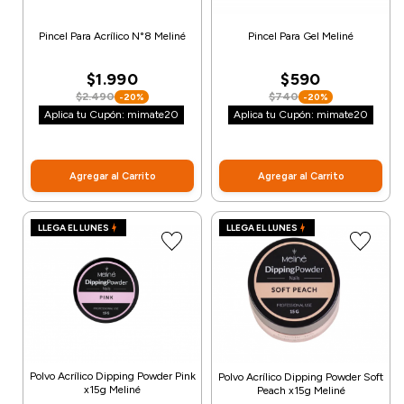
Pincel Para Acrílico N°8 Meliné
Pincel Para Gel Meliné
$1.990
$590
$2.490
$740
-20%
-20%
Aplica tu Cupón: mimate20
Aplica tu Cupón: mimate20
Agregar al Carrito
Agregar al Carrito
LLEGA EL LUNES
LLEGA EL LUNES
Polvo Acrílico Dipping Powder Pink
Polvo Acrílico Dipping Powder Soft
x15g Meliné
Peach x15g Meliné