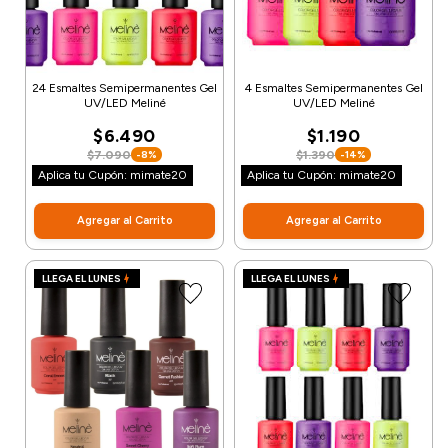
24 Esmaltes Semipermanentes Gel
4 Esmaltes Semipermanentes Gel
UV/LED Meliné
UV/LED Meliné
$6.490
$1.190
$7.090
$1.390
-8%
-14%
Aplica tu Cupón: mimate20
Aplica tu Cupón: mimate20
Agregar al Carrito
Agregar al Carrito
LLEGA EL LUNES
LLEGA EL LUNES