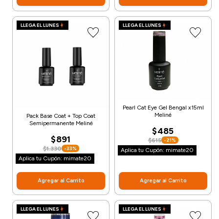
LLEGA EL LUNES
LLEGA EL LUNES
Pearl Cat Eye Gel Bengal x15ml
Meliné
Pack Base Coat + Top Coat
Semipermanente Meliné
$485
$891
$615
-21%
$1.330
-33%
Aplica tu Cupón: mimate20
Aplica tu Cupón: mimate20
Agregar al Carrito
Agregar al Carrito
LLEGA EL LUNES
LLEGA EL LUNES