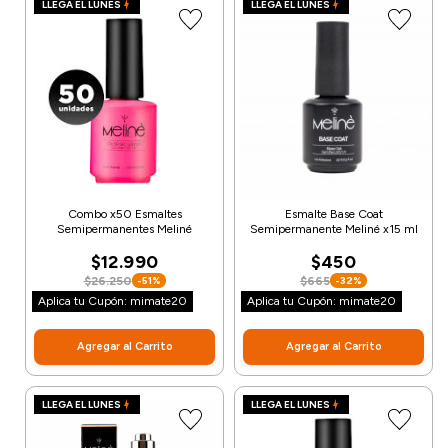
LLEGA EL LUNES
LLEGA EL LUNES
Combo x50 Esmaltes
Esmalte Base Coat
Semipermanentes Meliné
Semipermanente Meliné x15 ml
$12.990
$450
$26.250
$665
-51%
-32%
Aplica tu Cupón: mimate20
Aplica tu Cupón: mimate20
Agregar al Carrito
Agregar al Carrito
LLEGA EL LUNES
LLEGA EL LUNES