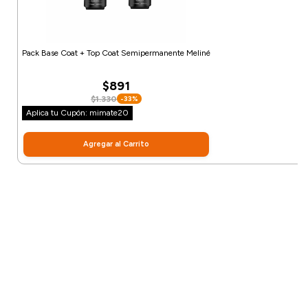
Pack Base Coat + Top Coat Semipermanente Meliné
$891
$1.330
-33%
Aplica tu Cupón: mimate20
Agregar al Carrito