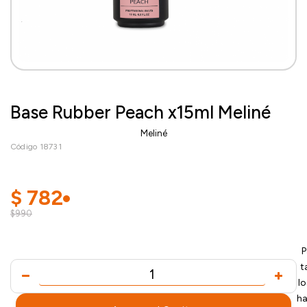
Base Rubber Peach x15ml Meliné
Meliné
Código 18731
$
782
$990
P
t
l
ha