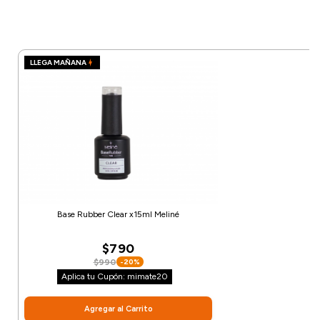
LLEGA MAÑANA
Base Rubber Clear x15ml Meliné
$790
$990
-20%
Aplica tu Cupón: mimate20
Agregar al Carrito