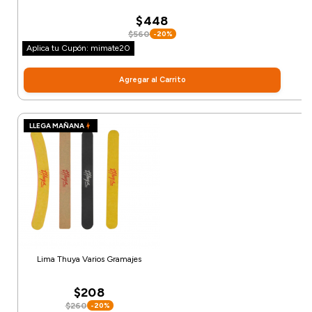
$448
$560
-20%
Aplica tu Cupón: mimate20
Agregar al Carrito
LLEGA MAÑANA
Lima Thuya Varios Gramajes
$208
$260
-20%