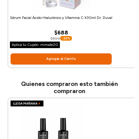
Sérum Facial Ácido Hialurónico y Vitamina C X30ml Dr. Duval
$688
$860
-20%
Aplica tu Cupón: mimate20
Agregar al Carrito
Quienes compraron esto también
compraron
LLEGA MAÑANA