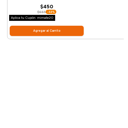
$450
$665
-32%
Aplica tu Cupón: mimate20
Agregar al Carrito