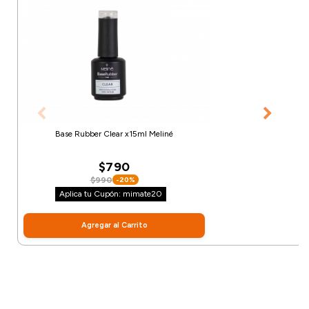
Base Rubber Clear x15ml Meliné
$790
$990
-20%
Aplica tu Cupón: mimate20
Agregar al Carrito