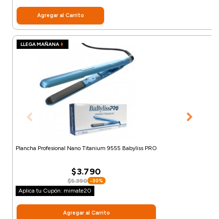
Agregar al Carrito
LLEGA MAÑANA
Plancha Profesional Nano Titanium 9555 Babyliss PRO
$3.790
$5.390
-30%
Aplica tu Cupón: mimate20
Agregar al Carrito