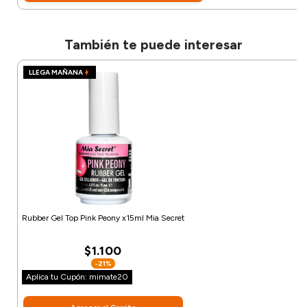
También te puede interesar
LLEGA MAÑANA
Rubber Gel Top Pink Peony x15ml Mia Secret
$1.100
-21%
Aplica tu Cupón: mimate20