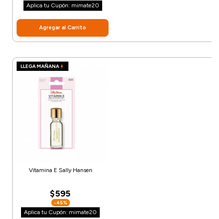
Aplica tu Cupón: mimate20
Agregar al Carrito
LLEGA MAÑANA
Vitamina E Sally Hansen
$595
-45%
Aplica tu Cupón: mimate20