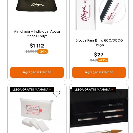
Almohada + Individual Apoya
Manos Thuya
Bloque Para Brillo 600/3000
$1.112
Thuya
$1.390
-20%
$27
$47
-43%
Agregar al Carrito
Agregar al Carrito
LLEGA GRATIS MAÑANA
LLEGA GRATIS MAÑANA