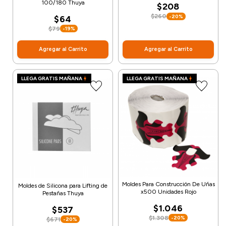
100/180 Thuya
$208
$260
-20%
$64
$79
-19%
Agregar al Carrito
Agregar al Carrito
LLEGA GRATIS MAÑANA
LLEGA GRATIS MAÑANA
Moldes Para Construcción De Uñas
Moldes de Silicona para Lifting de
x500 Unidades Rojo
Pestañas Thuya
$1.046
$537
$1.308
-20%
$671
-20%