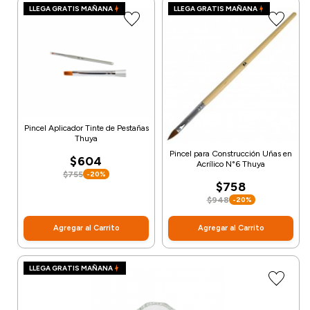
LLEGA GRATIS MAÑANA
LLEGA GRATIS MAÑANA
Pincel Aplicador Tinte de Pestañas
Thuya
Pincel para Construcción Uñas en
$604
Acrílico N°6 Thuya
$755
-20%
$758
$948
-20%
Agregar al Carrito
Agregar al Carrito
LLEGA GRATIS MAÑANA