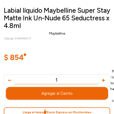
Labial líquido Maybelline Super Stay
Matte Ink Un-Nude 65 Seductress x
4.8ml
Maybelline
Código 534449017
$
854
P
t
l
ha
Agregar al Carrito
c
Llega el lunes
Envío Express en Montevideo