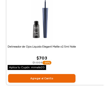
Delineador de Ojos Liquido Elegant Matte x2.5ml Note
$703
$1.004
-30%
Aplica tu Cupón: mimate20
Agregar al Carrito