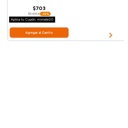
$703
$1.004
-30%
Aplica tu Cupón: mimate20
Agregar al Carrito