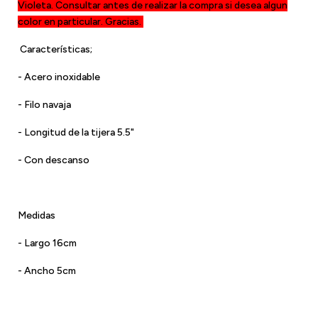
Violeta. Consultar antes de realizar la compra si desea algun
color en particular. Gracias.
Características;
- Acero inoxidable
- Filo navaja
- Longitud de la tijera 5.5"
- Con descanso
Medidas
- Largo 16cm
- Ancho 5cm