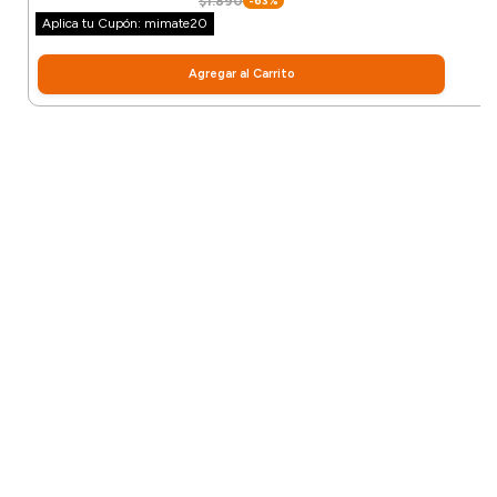
$1.890
-63%
Aplica tu Cupón: mimate20
Agregar al Carrito