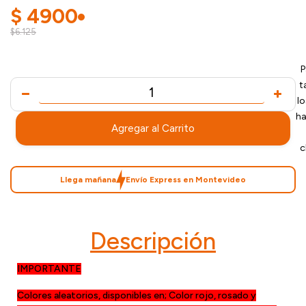
$
4900
$6.125
P
t
l
ha
Agregar al Carrito
c
Llega mañana
Envío Express en Montevideo
Descripción
IMPORTANTE
Colores aleatorios, disponibles en; Color rojo, rosado y