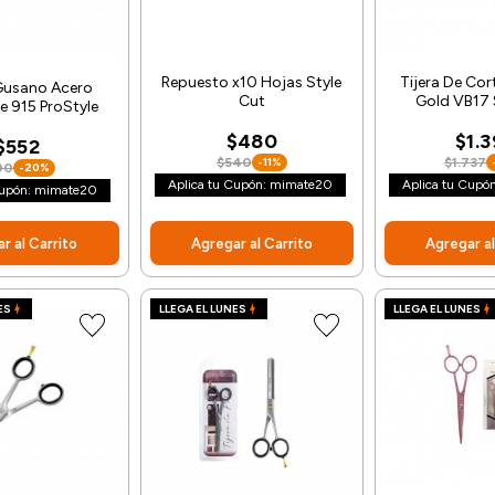
Repuesto x10 Hojas Style
Tijera De Cor
 Gusano Acero
Cut
Gold VB17 
e 915 ProStyle
$480
$1.
$552
$540
-11%
$1.737
90
-20%
Aplica tu Cupón: mimate20
Aplica tu Cupó
Cupón: mimate20
r al Carrito
Agregar al Carrito
Agregar al
ES
LLEGA EL LUNES
LLEGA EL LUNES