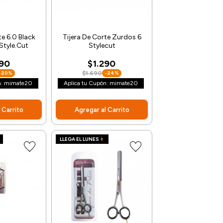
te 6.0 Black
Tijera De Corte Zurdos 6
Style.Cut
Stylecut
390
$1.290
-20%
$1.690
-24%
n: mimate20
Aplica tu Cupón: mimate20
 Carrito
Agregar al Carrito
LLEGA EL LUNES