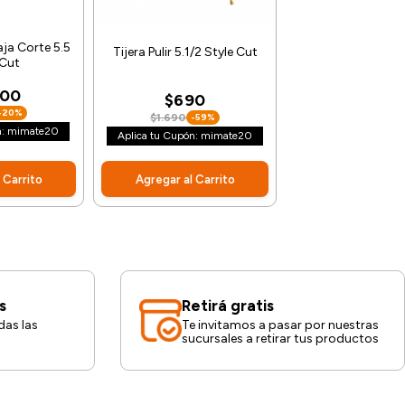
aja Corte 5.5
Tijera Pulir 5.1/2 Style Cut
 Cut
900
$690
-20%
$1.690
-59%
n: mimate20
Aplica tu Cupón: mimate20
 Carrito
Agregar al Carrito
s
Retirá gratis
das las
Te invitamos a pasar por nuestras
sucursales a retirar tus productos