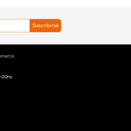
Suscribirse
ommerce
9:00hs