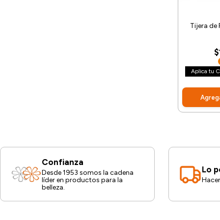
Tijera de 
$
Aplica tu
Agrega
Confianza
Lo p
Desde 1953 somos la cadena
líder en productos para la
Hacem
belleza.