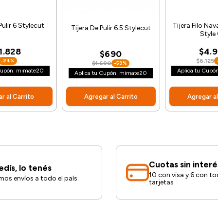
Pulir 6 Stylecut
Tijera Filo Nav
Tijera De Pulir 6.5 Stylecut
Style
1.828
$4.
$690
-24%
$6.125
$1.690
-59%
 Cupón: mimate20
Aplica tu Cupó
Aplica tu Cupón: mimate20
r al Carrito
Agregar al Carrito
Agregar al
Cuotas sin interé
edís, lo tenés
10 con visa y 6 con to
os envíos a todo el país
tarjetas