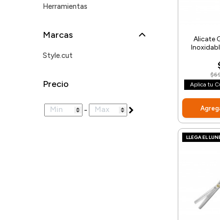
Herramientas
Marcas
Alicate
Inoxidabl
Style.cut
$6
Precio
Aplica tu 
Agrega
-
LLEGA EL LUN