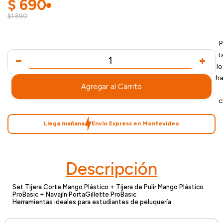
$
690
$1.890
P
t
l
ha
Agregar al Carrito
c
Llega mañana
Envío Express en Montevideo
Descripción
Set Tijera Corte Mango Plástico + Tijera de Pulir Mango Plástico
ProBasic + Navajín PortaGillette ProBasic
Herramientas ideales para estudiantes de peluquería.