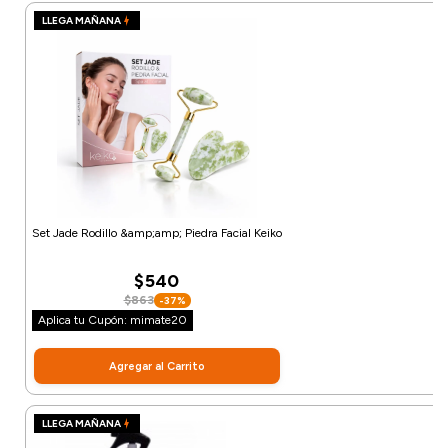
LLEGA MAÑANA
Set Jade Rodillo &amp;amp; Piedra Facial Keiko
$540
$863
-37%
Aplica tu Cupón: mimate20
Agregar al Carrito
LLEGA MAÑANA