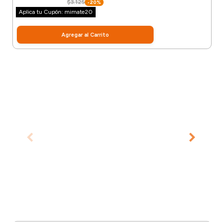
$3.125
-20%
Aplica tu Cupón: mimate20
Agregar al Carrito