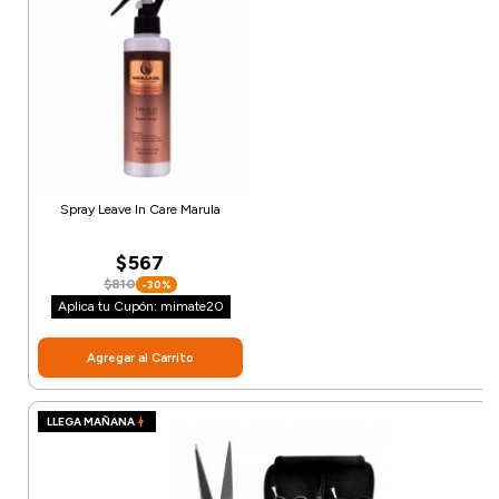
Spray Leave In Care Marula
$567
$810
-30%
Aplica tu Cupón: mimate20
Agregar al Carrito
LLEGA MAÑANA