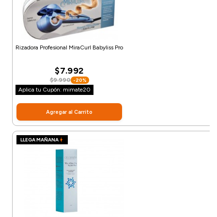
Rizadora Profesional MiraCurl Babyliss Pro
$7.992
$9.990
-20%
Aplica tu Cupón: mimate20
Agregar al Carrito
LLEGA MAÑANA