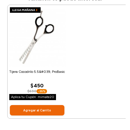
LLEGA MAÑANA
Tijera Cocodrilo 5.5&#039; ProBasic
$450
$690
-35%
Aplica tu Cupón: mimate20
Agregar al Carrito