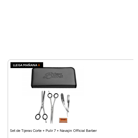
LLEGA MAÑANA
Set de Tijeras Corte + Pulir 7 + Navajin Official Barber