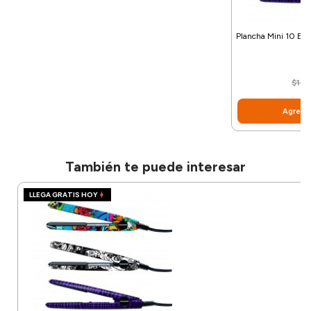
Plancha Mini 10 Exc
$
$1.11
Agregar
También te puede interesar
LLEGA GRATIS HOY