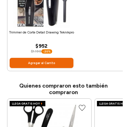
Trimmer de Corte Detail Drawing Teknikpro
$952
$1.190
-20%
Agregar al Carrito
Quienes compraron esto también
compraron
LLEGA GRATIS HOY
LLEGA GRATIS HO