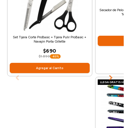
Secador de Pelo Pr
Tekn
Set Tijera Corte ProBasic + Tijera Pulir ProBasic +
Ag
Navajin Porta Gillette
$690
$1.890
-63%
Agregar al Carrito
LLEGA GRATIS HO