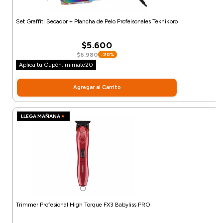
Set Graffiti Secador + Plancha de Pelo Profeisonales Teknikpro
$5.600
$6.980
-20%
Aplica tu Cupón: mimate20
Agregar al Carrito
LLEGA MAÑANA
Trimmer Profesional High Torque FX3 Babyliss PRO