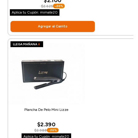
$2.100
$2.625
-20%
Aplica tu Cupón: mimate20
Agregar al Carrito
LLEGA MAÑANA
Plancha De Pelo Mini Lizze
$2.390
$2.988
-20%
Aplica tu Cupón: mimate20