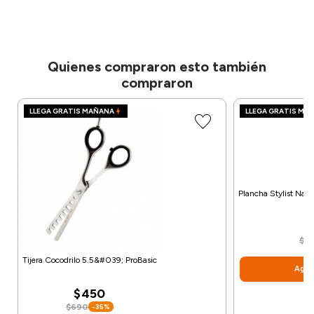
Quienes compraron esto también
compraron
LLEGA GRATIS MAÑANA
LLEGA GRATIS MA
Plancha Stylist Nan
$
$8
Tijera Cocodrilo 5.5&#039; ProBasic
Agreg
$450
$690
-35%