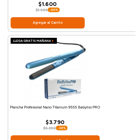
$1.600
$1.999
-20%
Agregar al Carrito
LLEGA GRATIS MAÑANA
Plancha Profesional Nano Titanium 9555 Babyliss PRO
$3.790
$5.390
-30%