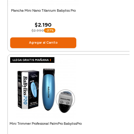
Plancha Mini Nano Titanium Babyliss Pro
$2.190
$2.990
-27%
Agregar al Carrito
LLEGA GRATIS MAÑANA
Mini Trimmer Profesional PalmPro BabylissPro