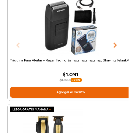
Máquina Para Afeitar y Rapar Fading &amp;amp;amp;amp; Shaving TeknikPro
$1.091
$1.363
-20%
Agregar al Carrito
LLEGA GRATIS MAÑANA