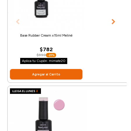
Base Rubber Cream x15ml Meliné
$782
$990
-21%
Aplica tu Cupón: mimate20
Agregar al Carrito
LLEGA EL LUNES