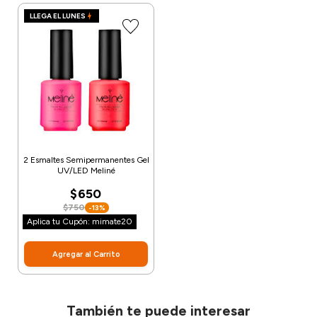
LLEGA EL LUNES
2 Esmaltes Semipermanentes Gel
UV/LED Meliné
$650
$750
-13%
Aplica tu Cupón: mimate20
Agregar al Carrito
También te puede interesar