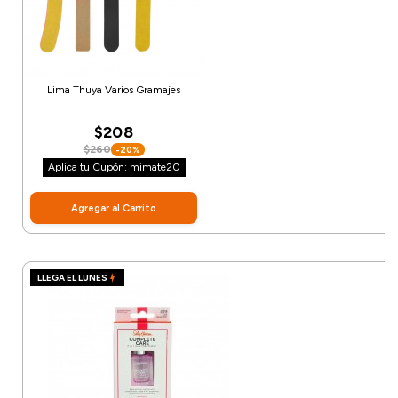
Lima Thuya Varios Gramajes
$208
$260
-20%
Aplica tu Cupón: mimate20
Agregar al Carrito
LLEGA EL LUNES