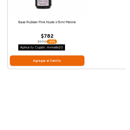
Base Rubber Pink Nude x15ml Meliné
$782
$990
-21%
Aplica tu Cupón: mimate20
Agregar al Carrito