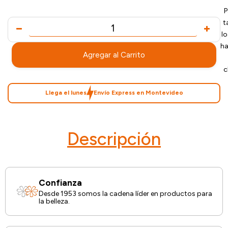
P
t
l
ha
Agregar al Carrito
c
Llega el lunes
Envío Express en Montevideo
Descripción
Confianza
Desde 1953 somos la cadena líder en productos para
la belleza.