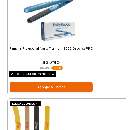
Plancha Profesional Nano Titanium 9555 Babyliss PRO
$3.790
$5.390
-30%
Aplica tu Cupón: mimate20
Agregar al Carrito
LLEGA EL LUNES