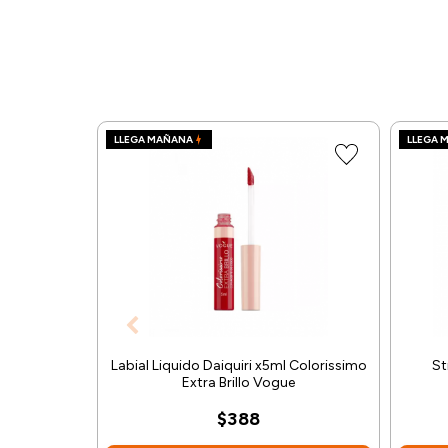
LLEGA MAÑANA
LLEGA 
Labial Liquido Daiquiri x5ml Colorissimo
St
Extra Brillo Vogue
$388