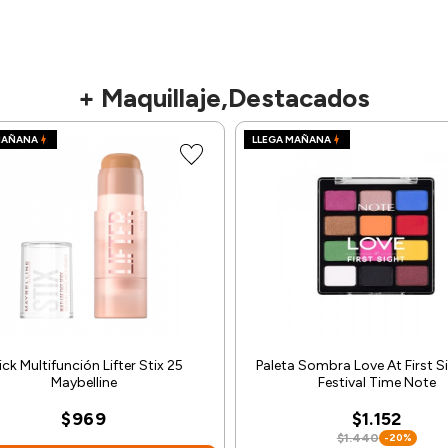
+ Maquillaje,Destacados
MAÑANA
LLEGA MAÑANA
ick Multifunción Lifter Stix 25
Paleta Sombra Love At First S
Maybelline
Festival Time Note
$969
$1.152
$1.440
-20%