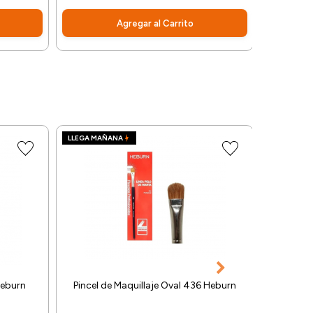
Agregar al Carrito
LLEGA MAÑANA
LLEGA MA
Heburn
Pincel de Maquillaje Oval 436 Heburn
Pinc