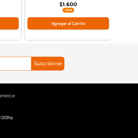
$1.600
-20%
Agregar al Carrito
Suscribirse
ommerce
9:00hs