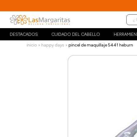
DESTACADOS
CUIDADO DEL CABELLO
HERRAMIEN
inicio
happy days
pincel de maquillaje 5441 heburn