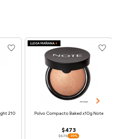
LLEGA MAÑANA
LLEGA MA
ight 210
Polvo Compacto Baked x10g Note
Labial 
Matte In
$473
$675
-30%