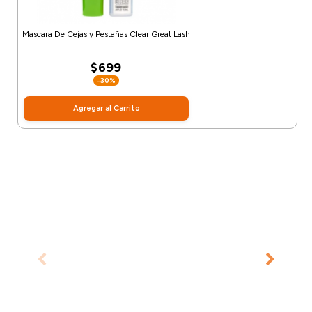
Mascara De Cejas y Pestañas Clear Great Lash
$699
-30%
Agregar al Carrito