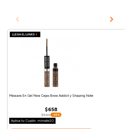
LLEGA EL LUNES
Máscara En Gel Para Cejas Brow Addict y Shaping Note
$658
$940
-30%
Aplica tu Cupón: mimate20