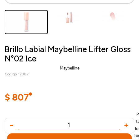
Brillo Labial Maybelline Lifter Gloss
N°02 Ice
Maybelline
Código 12387
$
807
P
t
l
ha