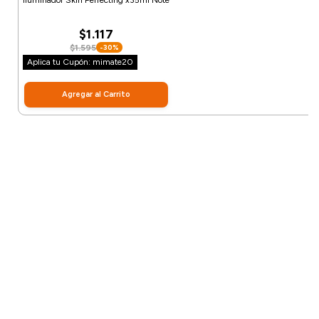
$1.117
$1.595
-30%
Aplica tu Cupón: mimate20
Agregar al Carrito