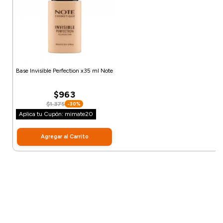
Base Invisible Perfection x35 ml Note
$963
$1.375
-30%
Aplica tu Cupón: mimate20
Agregar al Carrito