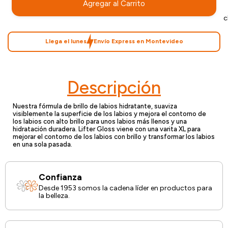
Agregar al Carrito
c
Llega el lunes
Envío Express en Montevideo
Descripción
Nuestra fórmula de brillo de labios hidratante, suaviza
visiblemente la superficie de los labios y mejora el contorno de
los labios con alto brillo para unos labios más llenos y una
hidratación duradera. Lifter Gloss viene con una varita XL para
mejorar el contorno de los labios con brillo y transformar los labios
en una sola pasada.
Confianza
Desde 1953 somos la cadena líder en productos para
la belleza.