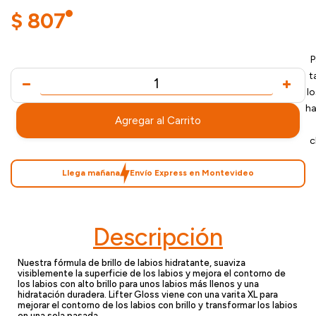
$
807
P
t
l
ha
Agregar al Carrito
c
Llega mañana
Envío Express en Montevideo
Descripción
Nuestra fórmula de brillo de labios hidratante, suaviza
visiblemente la superficie de los labios y mejora el contorno de
los labios con alto brillo para unos labios más llenos y una
hidratación duradera. Lifter Gloss viene con una varita XL para
mejorar el contorno de los labios con brillo y transformar los labios
en una sola pasada.