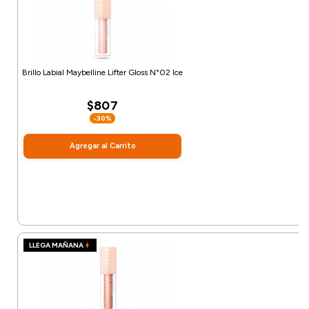
Brillo Labial Maybelline Lifter Gloss N°02 Ice
$807
-30%
Agregar al Carrito
LLEGA MAÑANA