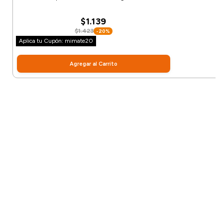
$1.139
$1.423
-20%
Aplica tu Cupón: mimate20
Agregar al Carrito