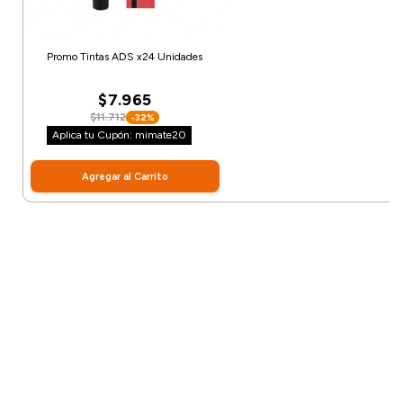
Promo Tintas ADS x24 Unidades
$7.965
$11.712
-32%
Aplica tu Cupón: mimate20
Agregar al Carrito