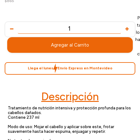
$865
P
t
l
ha
Agregar al Carrito
c
Llega el lunes
Envío Express en Montevideo
Descripción
Tratamiento de nutrición intensiva y protección profunda para los
cabellos dañados.
Contiene 237 ml
Modo de uso: Mojar el cabello y aplicar sobre este, frotar
suavemente hasta hacer espuma, enjuagar y repetir.