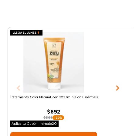
LLEGA EL LUNES
Tratamiento Color Natural Zen x237ml Salon Essentials
$692
$865
-20%
Aplica tu Cupón: mimate20