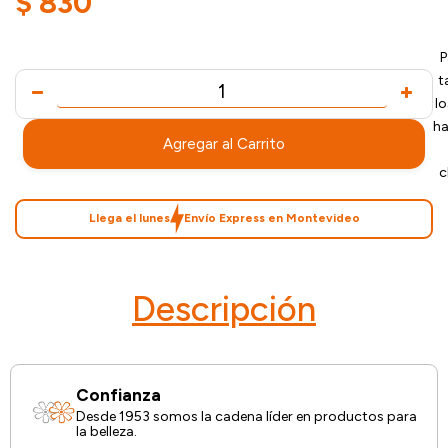
$
830
P
t
l
ha
Agregar al Carrito
c
Llega el lunes
Envío Express en Montevideo
Descripción
Confianza
Desde 1953 somos la cadena líder en productos para
la belleza.