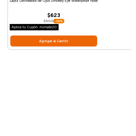
Lápiz Delineador de Ojos Smokey Eye Waterproof Note
$623
$890
-30%
Aplica tu Cupón: mimate20
Agregar al Carrito