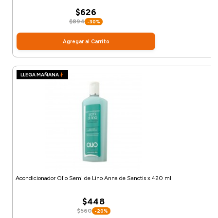
$626
$894
-30%
Agregar al Carrito
LLEGA MAÑANA
Acondicionador Olio Semi de Lino Anna de Sanctis x 420 ml
$448
$560
-20%