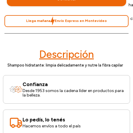
ha
c
Llega mañana
Envío Express en Montevideo
Descripción
Shampoo hidratante: limpia delicadamente y nutre la fibra capilar
Confianza
Desde 1953 somos la cadena líder en productos para
la belleza.
Lo pedís, lo tenés
Hacemos envíos a todo el país