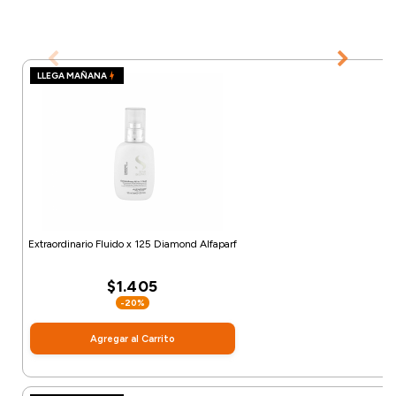
LLEGA MAÑANA
Extraordinario Fluido x 125 Diamond Alfaparf
$1.405
-20%
Agregar al Carrito