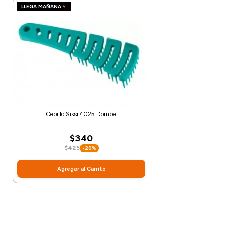
LLEGA MAÑANA
Cepillo Sissi 4025 Dompel
$340
$425
-20%
Agregar al Carrito