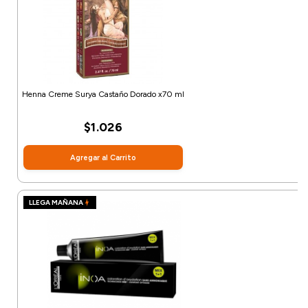
Henna Creme Surya Castaño Dorado x70 ml
$1.026
Agregar al Carrito
LLEGA MAÑANA