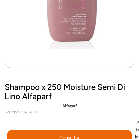
Shampoo x 250 Moisture Semi Di
Lino Alfaparf
Alfaparf
Código 535416001
P
t
l
Consultar