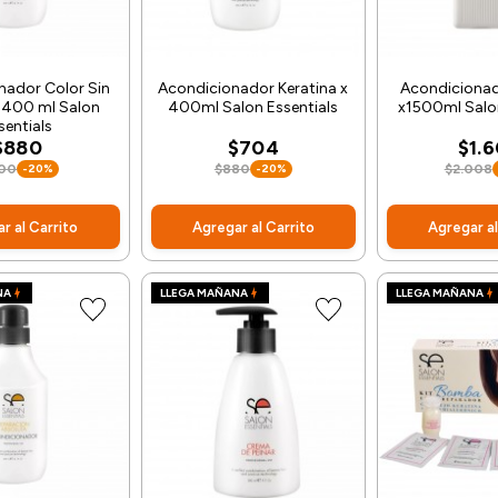
nador Color Sin
Acondicionador Keratina x
Acondicionad
x 400 ml Salon
400ml Salon Essentials
x1500ml Salon
sentials
$880
$704
$1.
100
-20%
$880
-20%
$2.008
r al Carrito
Agregar al Carrito
Agregar al
NA
LLEGA MAÑANA
LLEGA MAÑANA