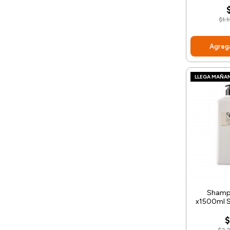
$1.
Agrega
LLEGA MAÑA
Shamp
x1500ml S
$