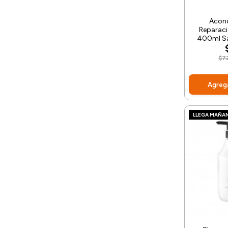
Acon
Reparaci
400ml Sa
$7
Agrega
LLEGA MAÑA