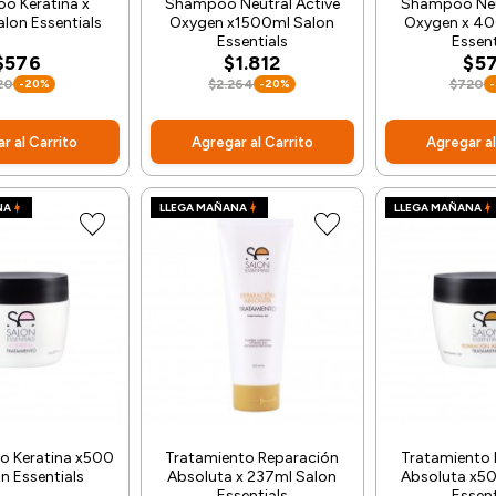
o Keratina x
Shampoo Neutral Active
Shampoo Neu
lon Essentials
Oxygen x1500ml Salon
Oxygen x 40
Essentials
Essent
$576
$1.812
$5
20
-20%
$2.264
-20%
$720
r al Carrito
Agregar al Carrito
Agregar al
NA
LLEGA MAÑANA
LLEGA MAÑANA
o Keratina x500
Tratamiento Reparación
Tratamiento 
n Essentials
Absoluta x 237ml Salon
Absoluta x50
Essentials
Essent