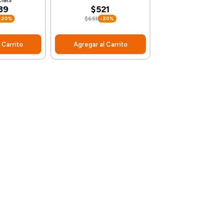
139
$521
-20%
$651
-20%
 Carrito
Agregar al Carrito