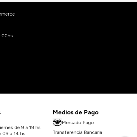
ommerce
9:00hs
s
Medios de Pago
s
Mercado Pago
iernes de 9 a 19 hs
Transferencia Bancaria
 09 a 14 hs