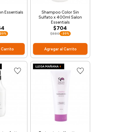
n Essentials
Shampoo Color Sin
Sulfato x 400ml Salon
Essentials
64
$704
-20%
$880
-20%
 Carrito
Agregar al Carrito
LLEGA MAÑANA