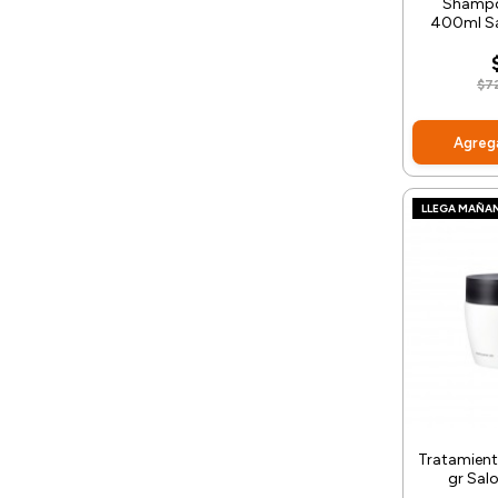
Shampo
400ml Sa
$7
Agrega
LLEGA MAÑA
Tratamient
gr Salo