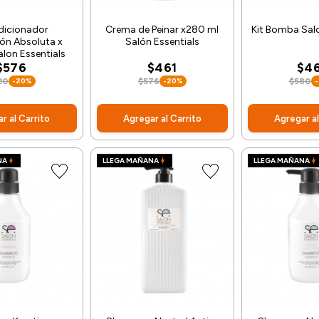
dicionador
Crema de Peinar x280 ml
Kit Bomba Salo
ón Absoluta x
Salón Essentials
lon Essentials
$576
$461
$4
20
-20%
$576
-20%
$580
r al Carrito
Agregar al Carrito
Agregar al
NA
LLEGA MAÑANA
LLEGA MAÑANA