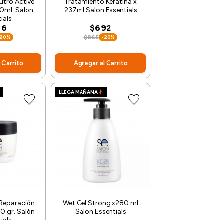
tro Active
Tratamiento Keratina x
0ml. Salon
237ml Salon Essentials
ials
76
$692
-20%
$865
-20%
 Carrito
Agregar al Carrito
LLEGA MAÑANA
Reparación
Wet Gel Strong x280 ml
0 gr. Salón
Salon Essentials
ials