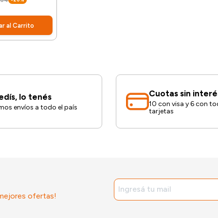
264
r al Carrito
Cuotas sin interé
edís, lo tenés
10 con visa y 6 con to
os envíos a todo el país
tarjetas
 mejores ofertas!