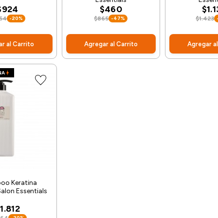
$924
$460
$1.
154
-20%
$865
-47%
$1.423
r al Carrito
Agregar al Carrito
Agregar al
NA
oo Keratina
alon Essentials
1.812
-20%