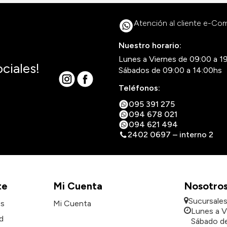
Atención al cliente e-C
Nuestro horario:
Lunes a Viernes de 09:00 a 1
ciales!
Sábados de 09:00 a 14:00hs
Teléfonos:
095 391 275
094 678 021
094 621 494
2402 0697 – interno 2
te
Mi Cuenta
Nosotro
Sucursale
es
Mi Cuenta
Lunes a V
d
Sábado de