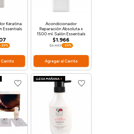
or Keratina
Acondicionador
 Essentials
Reparación Absoluta x
1500 ml. Salón Essentials
607
$1.966
-20%
$2.457
-20%
 Carrito
Agregar al Carrito
LLEGA MAÑANA