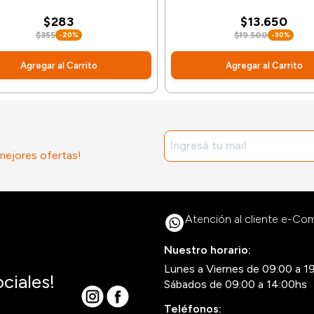
$283
$13.650
$355
-20%
$19.500
-30%
Agregar al Carrito
Agregar al Carrito
 mejores ofertas!
Atención al cliente e-C
Nuestro horario:
Lunes a Viernes de 09:00 a 1
ciales!
Sábados de 09:00 a 14:00hs
Teléfonos: