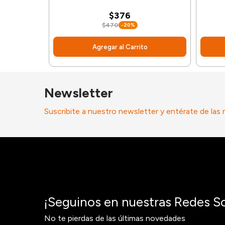
$376
$470
-20%
Agregar al Carrito
Newsletter
Suscribite a nuestro newsletter y entérate de las
¡Seguinos en nuestras Redes So
No te pierdas de las últimas novedades