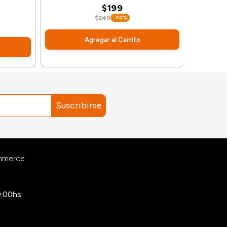
$199
$249
-20%
Agregar al Carrito
Suscribirse
ommerce
9:00hs