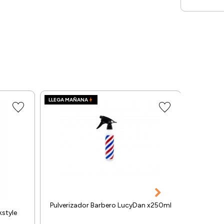
LLEGA MAÑANA
LLEGA MA
Pulverizador Barbero LucyDan x250ml
kstyle
Peinad