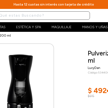
Hasta 12 cuotas sin interés con tarjeta de crédito
TAS
ESTÉTICA Y SPA
MAQUILLAJE
MANOS Y UÑAS
 200 ml
Pulver
ml
LucyDan
Código 5344
$
492
$615