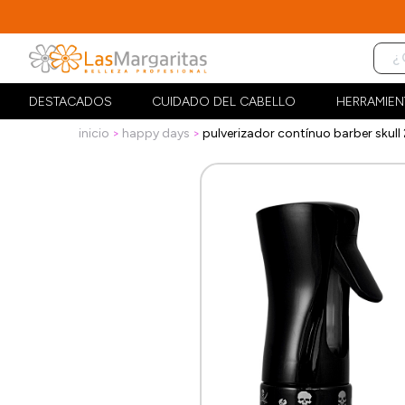
DESTACADOS
CUIDADO DEL CABELLO
HERRAMIEN
inicio
happy days
pulverizador contínuo barber skull