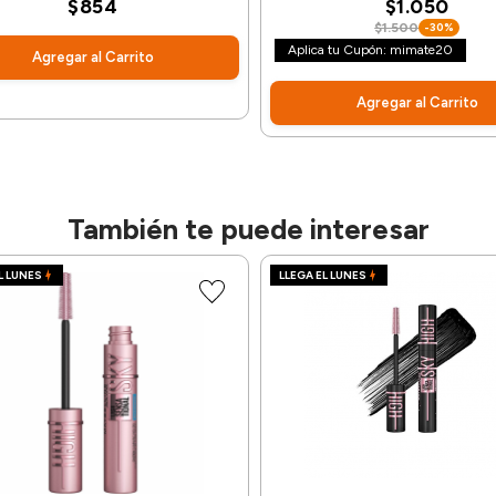
$854
$1.050
$1.500
-30%
Aplica tu Cupón: mimate20
Agregar al Carrito
Agregar al Carrito
También te puede interesar
L LUNES
LLEGA EL LUNES