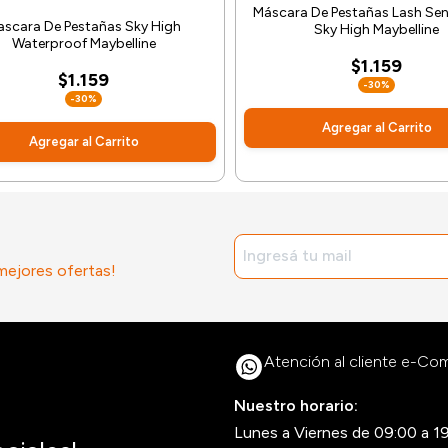
Máscara De Pestañas Lash Sen
ascara De Pestañas Sky High
Sky High Maybelline
Waterproof Maybelline
$1.159
$1.159
-30%
-30%
Agregar al Carrito
Agregar al Carrito
 mejores ofertas!
Atención al cliente e-C
Nuestro horario:
Lunes a Viernes de 09:00 a 1