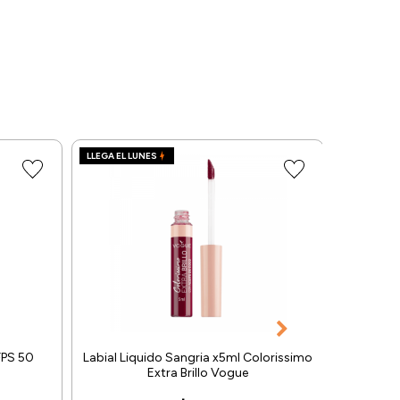
LLEGA EL LUNES
LLEGA EL L
FPS 50
Labial Liquido Sangria x5ml Colorissimo
Delinead
Extra Brillo Vogue