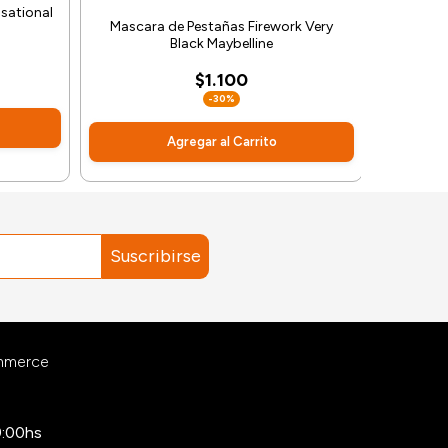
sational
Mascara de Pestañas Firework Very
Mascar
Black Maybelline
$1.100
-30%
Agregar al Carrito
Suscribirse
ommerce
9:00hs