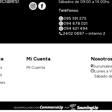
ciales!
Sábados de 09:00 a 14:00hs
Teléfonos:
095 391 275
094 678 021
094 621 494
2402 0697 – interno 2
te
Mi Cuenta
Nosotro
Sucursale
es
Mi Cuenta
Lunes a V
d
Sábado de
nes
DESARROLLADO CON
POR