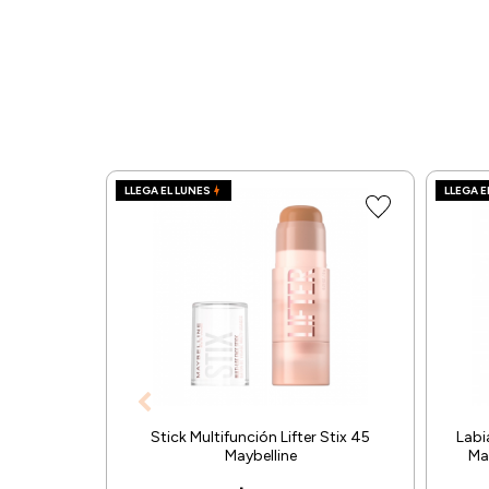
LLEGA EL LUNES
LLEGA E
Stick Multifunción Lifter Stix 45
Labi
Maybelline
Mat