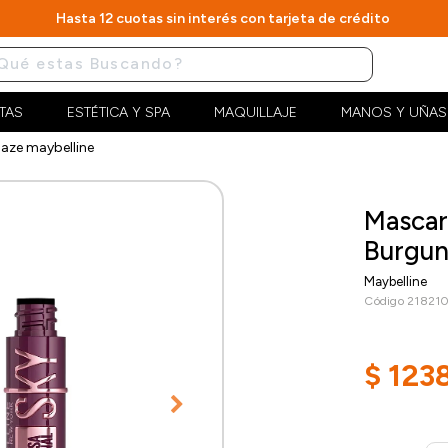
Hasta 12 cuotas sin interés con tarjeta de crédito
TAS
ESTÉTICA Y SPA
MAQUILLAJE
MANOS Y UÑAS
aze maybelline
Mascar
Burgun
Maybelline
Código 21821
$
123