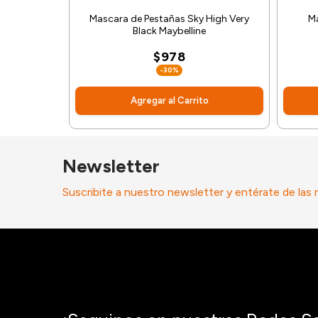
Mascara de Pestañas Sky High Very
M
Black Maybelline
$978
-30%
Agregar al Carrito
Newsletter
Suscribite a nuestro newsletter y entérate de las