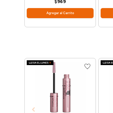
$969
Agregar al Carrito
LLEGA EL LUNES
LLEGA E