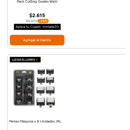
Pack Cutting Guides Wahl
$2.615
$3.270
-20%
Aplica tu Cupón: mimate20
Agregar al Carrito
LLEGA EL LUNES
Peines Maquina x 8 Unidades JRL