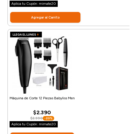
Aplica tu Cupón: mimate20
Agregar al Carrito
LLEGA EL LUNES
Máquina de Corte 12 Piezas Babyliss Men
$2.390
$2.990
-20%
Aplica tu Cupón: mimate20