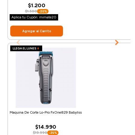
$1.200
$1.500
-20%
Aplica tu Cupón: mimate20
Agregar al Carrito
LLEGA EL LUNES
Maquina De Corte Lo-Pro FxOne829 Babyliss
$14.990
$19.990
-25%